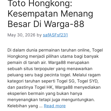
Toto Hongkong:
Kesempatan Menang
Besar Di Warga-88
May 30, 2026
by
safASFsf231
Di dalam dunia permainan taruhan online, Togel
Hongkong menjadi pilihan utama bagi banyak
pemain di tanah air. Warga88 merupakan
sebuah situs terpopuler yang menawarkan
peluang seru bagi pecinta togel. Melalui ragam
kategori taruhan seperti Togel SG, Togel SYD,
dan pastinya Togel HK, Warga88 menyediakan
eksperien bermain yang bukan hanya
menyenangkan tetapi juga menguntungkan.
Kelebihan yang …
Read more