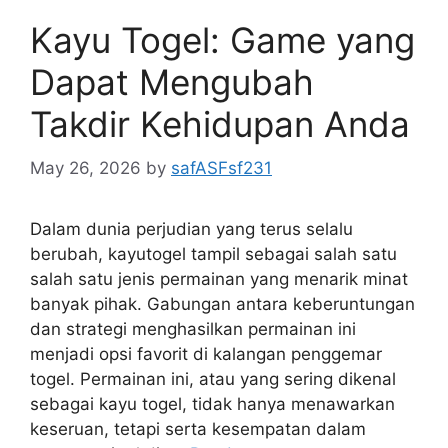
Kayu Togel: Game yang
Dapat Mengubah
Takdir Kehidupan Anda
May 26, 2026
by
safASFsf231
Dalam dunia perjudian yang terus selalu
berubah, kayutogel tampil sebagai salah satu
salah satu jenis permainan yang menarik minat
banyak pihak. Gabungan antara keberuntungan
dan strategi menghasilkan permainan ini
menjadi opsi favorit di kalangan penggemar
togel. Permainan ini, atau yang sering dikenal
sebagai kayu togel, tidak hanya menawarkan
keseruan, tetapi serta kesempatan dalam