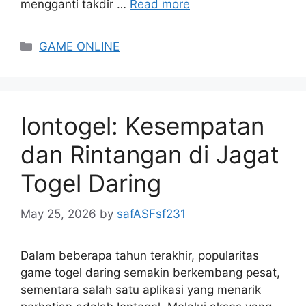
mengganti takdir …
Read more
Categories
GAME ONLINE
Iontogel: Kesempatan
dan Rintangan di Jagat
Togel Daring
May 25, 2026
by
safASFsf231
Dalam beberapa tahun terakhir, popularitas
game togel daring semakin berkembang pesat,
sementara salah satu aplikasi yang menarik