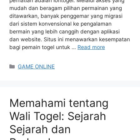
perhatian adalah Iontogel. Melalui akses yang
mudah dan beragam pilihan permainan yang
ditawarkan, banyak penggemar yang migrasi
dari sistem konvensional ke pengalaman
bermain yang lebih canggih dengan aplikasi
dan website. Situs ini menawarkan kesempatan
bagi pemain togel untuk …
Read more
Categories
GAME ONLINE
Memahami tentang
Wali Togel: Sejarah
Sejarah dan