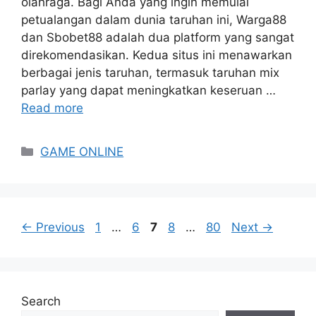
olahraga. Bagi Anda yang ingin memulai
petualangan dalam dunia taruhan ini, Warga88
dan Sbobet88 adalah dua platform yang sangat
direkomendasikan. Kedua situs ini menawarkan
berbagai jenis taruhan, termasuk taruhan mix
parlay yang dapat meningkatkan keseruan …
Read more
Categories
GAME ONLINE
Page
Page
Page
Page
Page
←
Previous
1
…
6
7
8
…
80
Next
→
Search