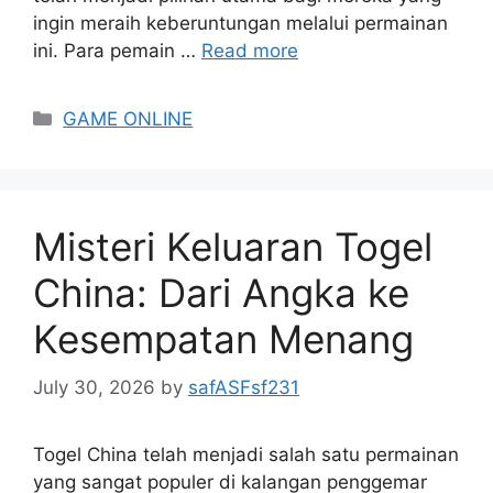
ingin meraih keberuntungan melalui permainan
ini. Para pemain …
Read more
Categories
GAME ONLINE
Misteri Keluaran Togel
China: Dari Angka ke
Kesempatan Menang
July 30, 2026
by
safASFsf231
Togel China telah menjadi salah satu permainan
yang sangat populer di kalangan penggemar