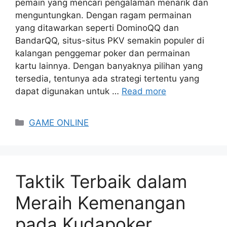
pemain yang mencari pengalaman menarik dan
menguntungkan. Dengan ragam permainan
yang ditawarkan seperti DominoQQ dan
BandarQQ, situs-situs PKV semakin populer di
kalangan penggemar poker dan permainan
kartu lainnya. Dengan banyaknya pilihan yang
tersedia, tentunya ada strategi tertentu yang
dapat digunakan untuk …
Read more
Categories
GAME ONLINE
Taktik Terbaik dalam
Meraih Kemenangan
pada Kudapoker