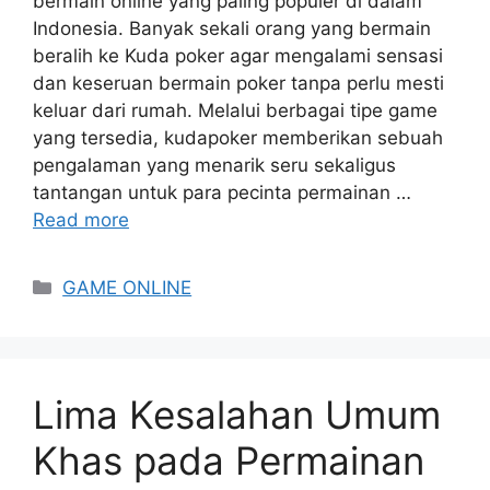
bermain online yang paling populer di dalam
Indonesia. Banyak sekali orang yang bermain
beralih ke Kuda poker agar mengalami sensasi
dan keseruan bermain poker tanpa perlu mesti
keluar dari rumah. Melalui berbagai tipe game
yang tersedia, kudapoker memberikan sebuah
pengalaman yang menarik seru sekaligus
tantangan untuk para pecinta permainan …
Read more
Categories
GAME ONLINE
Lima Kesalahan Umum
Khas pada Permainan