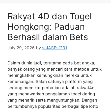
Rakyat 4D dan Togel
Hongkong: Paduan
Berhasil dalam Bets
July 29, 2026
by
safASFsf231
Dalam dunia judi, terutama pada bet angka,
banyak orang yang mencari cara metode untuk
meningkatkan kemungkinan mereka untuk
kemenangan. Salah satunya platform yang
sedang memikat perhatian adalah rakyat4d,
yang menawarkan pengalaman togel daring
yang menarik serta menguntungkan. Dengan
bertumbuhnya popularitas berbagai tipe lotto