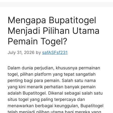
Mengapa Bupatitogel
Menjadi Pilihan Utama
Pemain Togel?
July 31, 2026
by
safASFsf231
Dalam dunia perjudian, khususnya permainan
togel, pilihan platform yang tepat sangatlah
penting bagi para pemain. Salah satu nama
yang kini menarik perhatian banyak pemain
adalah Bupatitogel. Dikenal sebagai salah satu
situs togel yang paling terpercaya dan
menawarkan berbagai keunggulan, Bupatitogel
telah menjadi pilihan utama bagi mereka yang