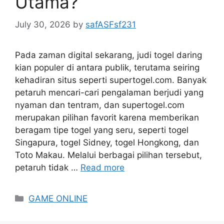
Utama?
July 30, 2026
by
safASFsf231
Pada zaman digital sekarang, judi togel daring
kian populer di antara publik, terutama seiring
kehadiran situs seperti supertogel.com. Banyak
petaruh mencari-cari pengalaman berjudi yang
nyaman dan tentram, dan supertogel.com
merupakan pilihan favorit karena memberikan
beragam tipe togel yang seru, seperti togel
Singapura, togel Sidney, togel Hongkong, dan
Toto Makau. Melalui berbagai pilihan tersebut,
petaruh tidak …
Read more
Categories
GAME ONLINE