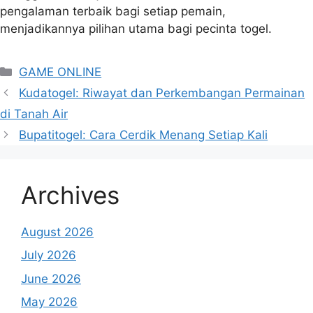
pengalaman terbaik bagi setiap pemain,
menjadikannya pilihan utama bagi pecinta togel.
Categories
GAME ONLINE
Kudatogel: Riwayat dan Perkembangan Permainan
di Tanah Air
Bupatitogel: Cara Cerdik Menang Setiap Kali
Archives
August 2026
July 2026
June 2026
May 2026