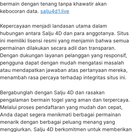
bermain dengan tenang tanpa khawatir akan
kebocoran data.
salju4d1.live
Kepercayaan menjadi landasan utama dalam
hubungan antara Salju 4D dan para anggotanya. Situs
ini memiliki lisensi resmi yang menjamin bahwa semua
permainan dilakukan secara adil dan transparan.
Dengan dukungan layanan pelanggan yang responsif,
pengguna dapat dengan mudah mengatasi masalah
atau mendapatkan jawaban atas pertanyaan mereka,
menambah rasa percaya terhadap integritas situs ini.
Bergabunglah dengan Salju 4D dan rasakan
pengalaman bermain togel yang aman dan terpercaya.
Melalui proses pendaftaran yang mudah dan cepat,
Anda dapat segera menikmati berbagai permainan
menarik dengan berbagai peluang menang yang
menggiurkan. Salju 4D berkomitmen untuk memberikan