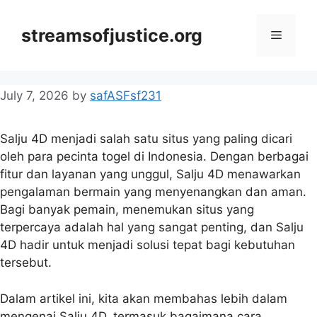
Skip
to
streamsofjustice.org
Menu
content
July 7, 2026
by
safASFsf231
Salju 4D menjadi salah satu situs yang paling dicari
oleh para pecinta togel di Indonesia. Dengan berbagai
fitur dan layanan yang unggul, Salju 4D menawarkan
pengalaman bermain yang menyenangkan dan aman.
Bagi banyak pemain, menemukan situs yang
terpercaya adalah hal yang sangat penting, dan Salju
4D hadir untuk menjadi solusi tepat bagi kebutuhan
tersebut.
Dalam artikel ini, kita akan membahas lebih dalam
mengenai Salju 4D, termasuk bagaimana cara