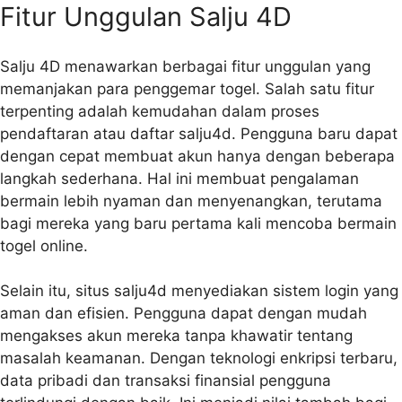
Fitur Unggulan Salju 4D
Salju 4D menawarkan berbagai fitur unggulan yang
memanjakan para penggemar togel. Salah satu fitur
terpenting adalah kemudahan dalam proses
pendaftaran atau daftar salju4d. Pengguna baru dapat
dengan cepat membuat akun hanya dengan beberapa
langkah sederhana. Hal ini membuat pengalaman
bermain lebih nyaman dan menyenangkan, terutama
bagi mereka yang baru pertama kali mencoba bermain
togel online.
Selain itu, situs salju4d menyediakan sistem login yang
aman dan efisien. Pengguna dapat dengan mudah
mengakses akun mereka tanpa khawatir tentang
masalah keamanan. Dengan teknologi enkripsi terbaru,
data pribadi dan transaksi finansial pengguna