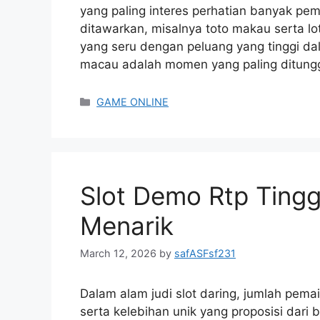
yang paling interes perhatian banyak pe
ditawarkan, misalnya toto makau serta l
yang seru dengan peluang yang tinggi 
macau adalah momen yang paling ditungg
Categories
GAME ONLINE
Slot Demo Rtp Ting
Menarik
March 12, 2026
by
safASFsf231
Dalam alam judi slot daring, jumlah pe
serta kelebihan unik yang proposisi dar