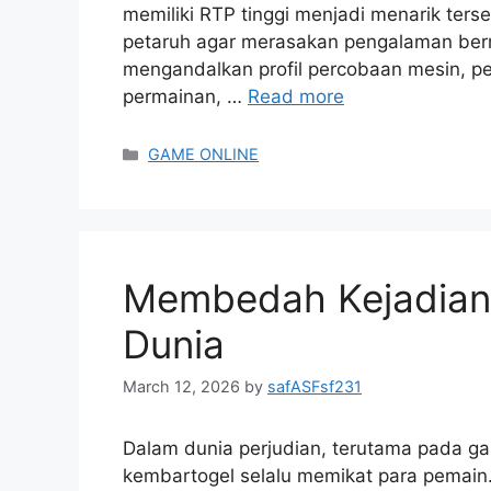
memiliki RTP tinggi menjadi menarik ters
petaruh agar merasakan pengalaman berm
mengandalkan profil percobaan mesin, p
permainan, …
Read more
Categories
GAME ONLINE
Membedah Kejadian
Dunia
March 12, 2026
by
safASFsf231
Dalam dunia perjudian, terutama pada g
kembartogel selalu memikat para pemain.