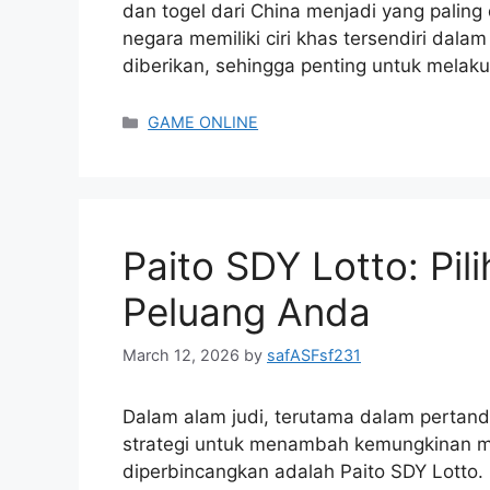
dan togel dari China menjadi yang palin
negara memiliki ciri khas tersendiri dala
diberikan, sehingga penting untuk mela
Categories
GAME ONLINE
Paito SDY Lotto: Pil
Peluang Anda
March 12, 2026
by
safASFsf231
Dalam alam judi, terutama dalam pertand
strategi untuk menambah kemungkinan me
diperbincangkan adalah Paito SDY Lotto. 