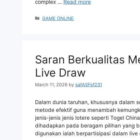
complex …
Read more
Categories
GAME ONLINE
Saran Berkualitas M
Live Draw
March 11, 2026
by
safASFsf231
Dalam dunia taruhan, khususnya dalam se
metode efektif guna menambah kemungki
jenis-jenis jenis lotere seperti Togel Ch
dihadapkan pada beragam pilihan yang ba
digunakan ialah berpartisipasi dalam li