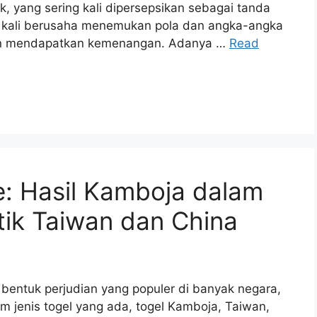
ik, yang sering kali dipersepsikan sebagai tanda
ng kali berusaha menemukan pola dan angka-angka
n mendapatkan kemenangan. Adanya …
Read
e: Hasil Kamboja dalam
tik Taiwan dan China
 bentuk perjudian yang populer di banyak negara,
m jenis togel yang ada, togel Kamboja, Taiwan,