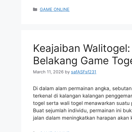
Categories
GAME ONLINE
Keajaiban Walitogel:
Belakang Game Tog
March 11, 2026
by
safASFsf231
Di dalam alam permainan angka, sebutan 
terkenal di kalangan kalangan penggemar 
togel serta wali togel menawarkan suat
Buat sejumlah individu, permainan ini bu
jalan dalam meningkatkan harapan akan