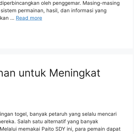
g diperbincangkan oleh penggemar. Masing-masing
m sistem permainan, hasil, dan informasi yang
kukan …
Read more
ihan untuk Meningkat
ingan togel, banyak petaruh yang selalu mencari
reka. Salah satu alternatif yang banyak
Melalui memakai Paito SDY ini, para pemain dapat