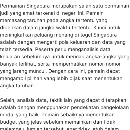
Permainan Singapura merupakan salah satu permainan
judi yang amat terkenal di negeri ini. Pemain
memasang taruhan pada angka tertentu yang
diberikan dalam jangka waktu tertentu. Kunci untuk
meningkatkan peluang menang di togel Singapura
adalah dengan mengerti pola keluaran dan data yang
telah tersedia. Peserta perlu menganalisis data
keluaran sebelumnya untuk mencari angka-angka yang
banyak terlihat, serta memperhatikan nomor-nomor
yang jarang muncul. Dengan cara ini, pemain dapat
mengambil pilihan yang lebih bijak saat menentukan
angka taruhan.
Selain, analisis data, taktik lain yang dapat diterapkan
adalah dengan menggunakan pendekatan pengelolaan
modal yang baik. Pemain sebaiknya menentukan
budget yang jelas sebelum memainkan dan tidak
melampaui jumlah tersebut, agar tidak jatuh dalam