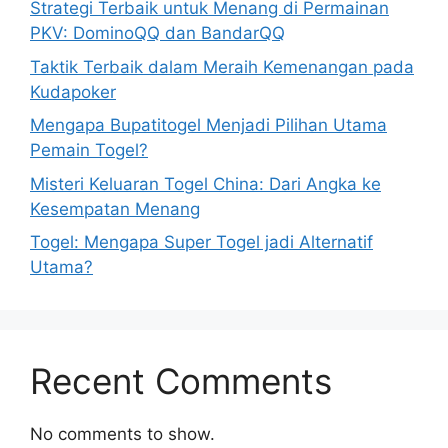
Strategi Terbaik untuk Menang di Permainan
PKV: DominoQQ dan BandarQQ
Taktik Terbaik dalam Meraih Kemenangan pada
Kudapoker
Mengapa Bupatitogel Menjadi Pilihan Utama
Pemain Togel?
Misteri Keluaran Togel China: Dari Angka ke
Kesempatan Menang
Togel: Mengapa Super Togel jadi Alternatif
Utama?
Recent Comments
No comments to show.