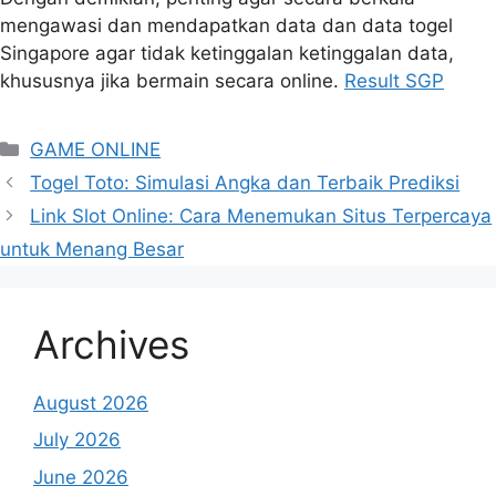
mengawasi dan mendapatkan data dan data togel
Singapore agar tidak ketinggalan ketinggalan data,
khususnya jika bermain secara online.
Result SGP
Categories
GAME ONLINE
Togel Toto: Simulasi Angka dan Terbaik Prediksi
Link Slot Online: Cara Menemukan Situs Terpercaya
untuk Menang Besar
Archives
August 2026
July 2026
June 2026