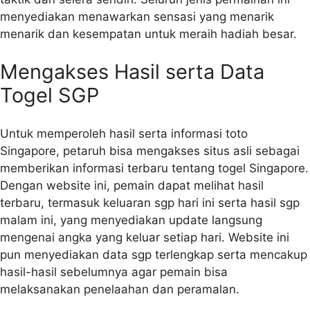
menyediakan menawarkan sensasi yang menarik
menarik dan kesempatan untuk meraih hadiah besar.
Mengakses Hasil serta Data
Togel SGP
Untuk memperoleh hasil serta informasi toto
Singapore, petaruh bisa mengakses situs asli sebagai
memberikan informasi terbaru tentang togel Singapore.
Dengan website ini, pemain dapat melihat hasil
terbaru, termasuk keluaran sgp hari ini serta hasil sgp
malam ini, yang menyediakan update langsung
mengenai angka yang keluar setiap hari. Website ini
pun menyediakan data sgp terlengkap serta mencakup
hasil-hasil sebelumnya agar pemain bisa
melaksanakan penelaahan dan peramalan.