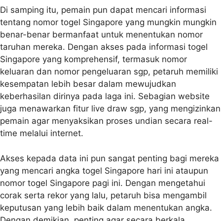
Di samping itu, pemain pun dapat mencari informasi
tentang nomor togel Singapore yang mungkin mungkin
benar-benar bermanfaat untuk menentukan nomor
taruhan mereka. Dengan akses pada informasi togel
Singapore yang komprehensif, termasuk nomor
keluaran dan nomor pengeluaran sgp, petaruh memiliki
kesempatan lebih besar dalam mewujudkan
keberhasilan dirinya pada laga ini. Sebagian website
juga menawarkan fitur live draw sgp, yang mengizinkan
pemain agar menyaksikan proses undian secara real-
time melalui internet.
Akses kepada data ini pun sangat penting bagi mereka
yang mencari angka togel Singapore hari ini ataupun
nomor togel Singapore pagi ini. Dengan mengetahui
corak serta rekor yang lalu, petaruh bisa mengambil
keputusan yang lebih baik dalam menentukan angka.
Dengan demikian, penting agar secara berkala