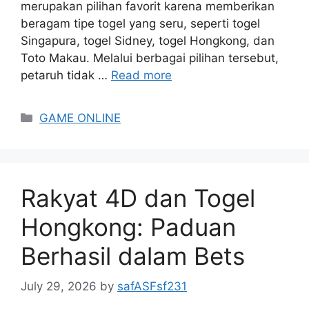
merupakan pilihan favorit karena memberikan
beragam tipe togel yang seru, seperti togel
Singapura, togel Sidney, togel Hongkong, dan
Toto Makau. Melalui berbagai pilihan tersebut,
petaruh tidak …
Read more
Categories
GAME ONLINE
Rakyat 4D dan Togel
Hongkong: Paduan
Berhasil dalam Bets
July 29, 2026
by
safASFsf231