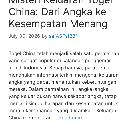
China: Dari Angka ke
Kesempatan Menang
July 30, 2026
by
safASFsf231
Togel China telah menjadi salah satu permainan
yang sangat populer di kalangan penggemar
judi di Indonesia. Setiap harinya, para pemain
menantikan informasi terkini mengenai keluaran
angka yang dapat menentukan keberuntungan
mereka. Dalam permainan ini, angka-angka
yang keluar bukan hanya sekadar angka, tetapi
menjadi simbol harapan dan kesempatan untuk
meraih kemenangan yang diidamkan. Keluaran
China memberikan …
Read more