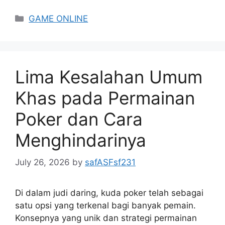
Categories
GAME ONLINE
Lima Kesalahan Umum
Khas pada Permainan
Poker dan Cara
Menghindarinya
July 26, 2026
by
safASFsf231
Di dalam judi daring, kuda poker telah sebagai
satu opsi yang terkenal bagi banyak pemain.
Konsepnya yang unik dan strategi permainan