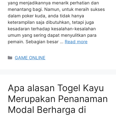
yang menjadikannya menarik perhatian dan
menantang bagi. Namun, untuk meraih sukses
dalam poker kuda, anda tidak hanya
keterampilan saja dibutuhkan, tetapi juga
kesadaran terhadap kesalahan-kesalahan
umum yang sering dapat menyulitkan para
pemain. Sebagian besar …
Read more
Categories
GAME ONLINE
Apa alasan Togel Kayu
Merupakan Penanaman
Modal Berharga di