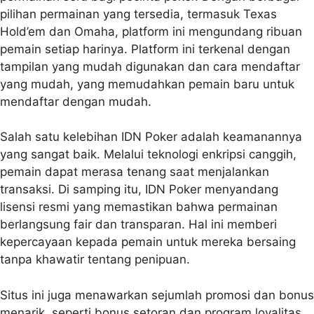
pilihan permainan yang tersedia, termasuk Texas
Hold’em dan Omaha, platform ini mengundang ribuan
pemain setiap harinya. Platform ini terkenal dengan
tampilan yang mudah digunakan dan cara mendaftar
yang mudah, yang memudahkan pemain baru untuk
mendaftar dengan mudah.
Salah satu kelebihan IDN Poker adalah keamanannya
yang sangat baik. Melalui teknologi enkripsi canggih,
pemain dapat merasa tenang saat menjalankan
transaksi. Di samping itu, IDN Poker menyandang
lisensi resmi yang memastikan bahwa permainan
berlangsung fair dan transparan. Hal ini memberi
kepercayaan kepada pemain untuk mereka bersaing
tanpa khawatir tentang penipuan.
Situs ini juga menawarkan sejumlah promosi dan bonus
menarik, seperti bonus setoran dan program loyalitas.