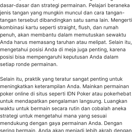
dasar-dasar dan strategi permainan. Pelajari beraneka
jenis tangan yang mungkin muncul dan cara tangan-
tangan tersebut dibandingkan satu sama lain. Mengerti
kombinasi kartu seperti straight, flush, dan rumah
penuh, akan membantu dalam memutuskan sewaktu
Anda harus memasang taruhan atau melipat. Selain itu,
mengetahui posisi Anda di meja juga penting, karena
posisi bisa mempengaruhi keputusan Anda dalam
setiap ronde permainan.
Selain itu, praktik yang teratur sangat penting untuk
meningkatkan keterampilan Anda. Mainkan permainan
poker online di situs seperti IDN Poker atau pokerhebat
untuk mendapatkan pengalaman langsung. Luangkan
waktu untuk bermain secara rutin dan cobalah aneka
strategi untuk mengetahui mana yang sesuai
mendukung dengan gaya permainan Anda. Dengan
sering bermain, Anda akan menjadi lebih akrab dengan