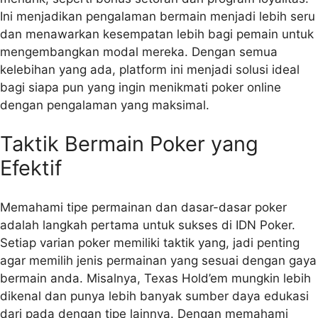
Ini menjadikan pengalaman bermain menjadi lebih seru
dan menawarkan kesempatan lebih bagi pemain untuk
mengembangkan modal mereka. Dengan semua
kelebihan yang ada, platform ini menjadi solusi ideal
bagi siapa pun yang ingin menikmati poker online
dengan pengalaman yang maksimal.
Taktik Bermain Poker yang
Efektif
Memahami tipe permainan dan dasar-dasar poker
adalah langkah pertama untuk sukses di IDN Poker.
Setiap varian poker memiliki taktik yang, jadi penting
agar memilih jenis permainan yang sesuai dengan gaya
bermain anda. Misalnya, Texas Hold’em mungkin lebih
dikenal dan punya lebih banyak sumber daya edukasi
dari pada dengan tipe lainnya. Dengan memahami