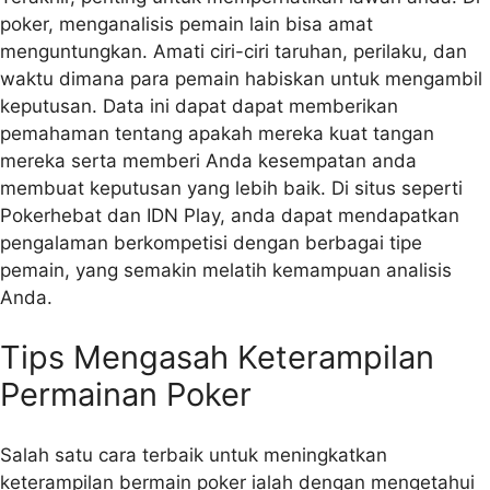
poker, menganalisis pemain lain bisa amat
menguntungkan. Amati ciri-ciri taruhan, perilaku, dan
waktu dimana para pemain habiskan untuk mengambil
keputusan. Data ini dapat dapat memberikan
pemahaman tentang apakah mereka kuat tangan
mereka serta memberi Anda kesempatan anda
membuat keputusan yang lebih baik. Di situs seperti
Pokerhebat dan IDN Play, anda dapat mendapatkan
pengalaman berkompetisi dengan berbagai tipe
pemain, yang semakin melatih kemampuan analisis
Anda.
Tips Mengasah Keterampilan
Permainan Poker
Salah satu cara terbaik untuk meningkatkan
keterampilan bermain poker ialah dengan mengetahui