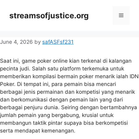
Skip
to
streamsofjustice.org
Menu
content
June 4, 2026
by
safASFsf231
Saat ini, game poker online kian terkenal di kalangan
pecinta judi. Salah satu platform terkemuka untuk
memberikan kompilasi bermain poker menarik ialah IDN
Poker. Di tempat ini, para pemain bisa mencari
berbagai jenis permainan dan kompetisi yang menarik
dan berkomunikasi dengan pemain lain yang dari
berbagai penjuru dunia. Seiring dengan bertambahnya
jumlah pemain yang bergabung, krusial untuk
membangun taktik pintar supaya bisa berkompetisi
serta mendapat kemenangan.