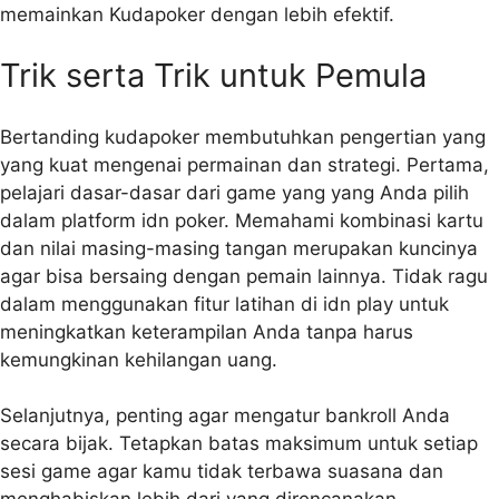
memainkan Kudapoker dengan lebih efektif.
Trik serta Trik untuk Pemula
Bertanding kudapoker membutuhkan pengertian yang
yang kuat mengenai permainan dan strategi. Pertama,
pelajari dasar-dasar dari game yang yang Anda pilih
dalam platform idn poker. Memahami kombinasi kartu
dan nilai masing-masing tangan merupakan kuncinya
agar bisa bersaing dengan pemain lainnya. Tidak ragu
dalam menggunakan fitur latihan di idn play untuk
meningkatkan keterampilan Anda tanpa harus
kemungkinan kehilangan uang.
Selanjutnya, penting agar mengatur bankroll Anda
secara bijak. Tetapkan batas maksimum untuk setiap
sesi game agar kamu tidak terbawa suasana dan