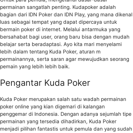
permainan sangatlah penting. Kudapoker adalah
bagian dari IDN Poker dan IDN Play, yang mana dikenal
luas sebagai tempat yang dapat dipercaya untuk
bermain poker di internet. Melalui antarmuka yang
bersahabat bagi user, orang baru bisa dengan mudah
belajar serta beradaptasi. Ayo kita mari menyelami
lebih dalam tentang Kuda Poker, aturan m
permainannya, serta saran agar mewujudkan seorang
pemain yang lebih lebih baik.
Pengantar Kuda Poker
Kuda Poker merupakan salah satu wadah permainan
poker online yang kian digemari di kalangan
penggemar di Indonesia. Dengan adanya sejumlah tipe
permainan yang tersedia dihadirkan, Kuda Poker
menjadi pilihan fantastis untuk pemula dan yang sudah