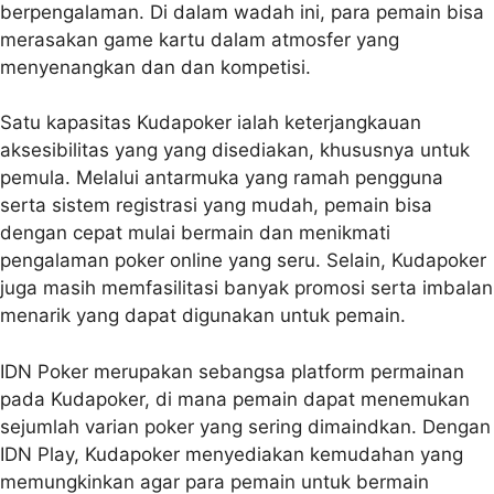
berpengalaman. Di dalam wadah ini, para pemain bisa
merasakan game kartu dalam atmosfer yang
menyenangkan dan dan kompetisi.
Satu kapasitas Kudapoker ialah keterjangkauan
aksesibilitas yang yang disediakan, khususnya untuk
pemula. Melalui antarmuka yang ramah pengguna
serta sistem registrasi yang mudah, pemain bisa
dengan cepat mulai bermain dan menikmati
pengalaman poker online yang seru. Selain, Kudapoker
juga masih memfasilitasi banyak promosi serta imbalan
menarik yang dapat digunakan untuk pemain.
IDN Poker merupakan sebangsa platform permainan
pada Kudapoker, di mana pemain dapat menemukan
sejumlah varian poker yang sering dimaindkan. Dengan
IDN Play, Kudapoker menyediakan kemudahan yang
memungkinkan agar para pemain untuk bermain