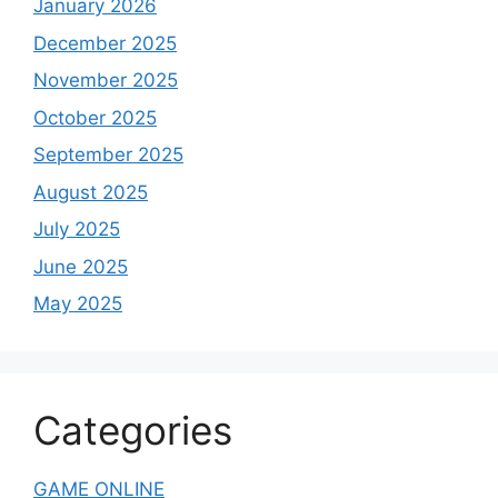
January 2026
December 2025
November 2025
October 2025
September 2025
August 2025
July 2025
June 2025
May 2025
Categories
GAME ONLINE