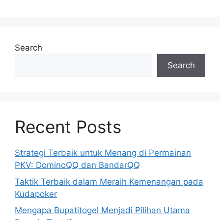
Search
Search
Recent Posts
Strategi Terbaik untuk Menang di Permainan
PKV: DominoQQ dan BandarQQ
Taktik Terbaik dalam Meraih Kemenangan pada
Kudapoker
Mengapa Bupatitogel Menjadi Pilihan Utama