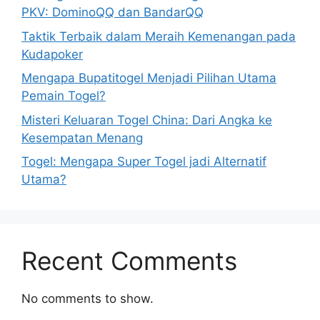
PKV: DominoQQ dan BandarQQ
Taktik Terbaik dalam Meraih Kemenangan pada
Kudapoker
Mengapa Bupatitogel Menjadi Pilihan Utama
Pemain Togel?
Misteri Keluaran Togel China: Dari Angka ke
Kesempatan Menang
Togel: Mengapa Super Togel jadi Alternatif
Utama?
Recent Comments
No comments to show.