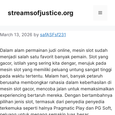
Skip
to
streamsofjustice.org
Menu
content
March 13, 2026
by
safASFsf231
Dalam alam permainan judi online, mesin slot sudah
menjadi salah satu favorit banyak pemain. Slot yang
gacor, istilah yang sering kita dengar, merujuk pada
mesin slot yang memiliki peluang untung sangat tinggi
pada waktu tertentu. Malam hari, banyak petaruh
berusaha membongkar rahasia dalam keberhasilan di
mesin slot gacor, mencoba jalan untuk memaksimalkan
experiencing bertaruh mereka. Dengan bertambahnya
pilihan jenis slot, termasuk dari penyedia penyedia
terkemuka seperti halnya Pragmatic Play dan PG Soft,
peluang untuk menang semakin luas besar.