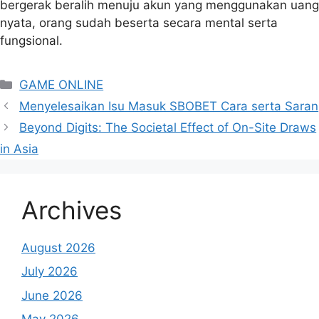
bergerak beralih menuju akun yang menggunakan uang
nyata, orang sudah beserta secara mental serta
fungsional.
Categories
GAME ONLINE
Menyelesaikan Isu Masuk SBOBET Cara serta Saran
Beyond Digits: The Societal Effect of On-Site Draws
in Asia
Archives
August 2026
July 2026
June 2026