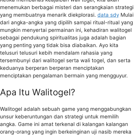
menemukan berbagai misteri dan serangkaian strategi
yang membuatnya menarik diekplorasi.
data sdy
Mulai
dari angka-angka yang dipilih sampai ritual-ritual yang
mungkin menyertai permainan ini, kehadiran walitogel
sebagai pendukung spiritualitas juga adalah bagian
yang penting yang tidak bisa diabaikan. Ayo kita
telusuri telusuri kebih mendalam rahasia yang
tersembunyi dari walitogel serta wali togel, dan serta
keduanya berperan berperan menciptakan
menciptakan pengalaman bermain yang mengguyur.
Apa Itu Walitogel?
Walitogel adalah sebuah game yang menggabungkan
unsur keberuntungan dan strategi untuk memilih
angka. Game ini amat terkenal di kalangan kalangan
orang-orang yang ingin berkeinginan uji nasib mereka