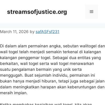
Skip
to
streamsofjustice.org
Menu
content
March 11, 2026
by
safASFsf231
Di dalam alam permainan angka, sebutan walitogel dan
wali togel telah menjadi semakin terkenal di kalangan
kalangan penggemar togel. Sebagai dua entitas yang
berkaitan, wali togel serta wali togel menawarkan
suatu pengalaman bermain yang unik serta
menggugah. Buat sejumlah individu, permainan ini
bukan hanya menjadi hiburan, tetapi juga sebagai jalan
dalam meningkatkan harapan akan keberuntungan dan
meraih impian.
Ketika membahas keajaiban wali togel, kita akan