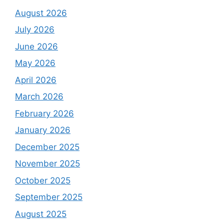
August 2026
July 2026
June 2026
May 2026
April 2026
March 2026
February 2026
January 2026
December 2025
November 2025
October 2025
September 2025
August 2025