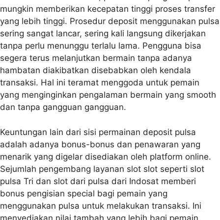
mungkin memberikan kecepatan tinggi proses transfer
yang lebih tinggi. Prosedur deposit menggunakan pulsa
sering sangat lancar, sering kali langsung dikerjakan
tanpa perlu menunggu terlalu lama. Pengguna bisa
segera terus melanjutkan bermain tanpa adanya
hambatan diakibatkan disebabkan oleh kendala
transaksi. Hal ini teramat menggoda untuk pemain
yang menginginkan pengalaman bermain yang smooth
dan tanpa gangguan gangguan.
Keuntungan lain dari sisi permainan deposit pulsa
adalah adanya bonus-bonus dan penawaran yang
menarik yang digelar disediakan oleh platform online.
Sejumlah pengembang layanan slot slot seperti slot
pulsa Tri dan slot dari pulsa dari Indosat memberi
bonus pengisian special bagi pemain yang
menggunakan pulsa untuk melakukan transaksi. Ini
menyediakan nilai tambah yang lebih bagi pemain,