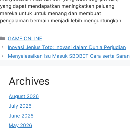
yang dapat mendapatkan meningkatkan peluang
mereka untuk untuk menang dan membuat
pengalaman bermain menjadi lebih menguntungkan.
Categories
GAME ONLINE
Inovasi Jenius Toto: Inovasi dalam Dunia Perjudian
Menyelesaikan Isu Masuk SBOBET Cara serta Saran
Archives
August 2026
July 2026
June 2026
May 2026