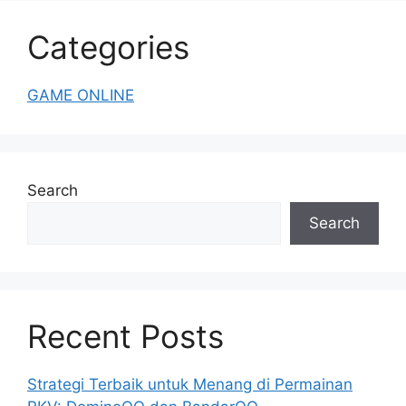
Categories
GAME ONLINE
Search
Search
Recent Posts
Strategi Terbaik untuk Menang di Permainan