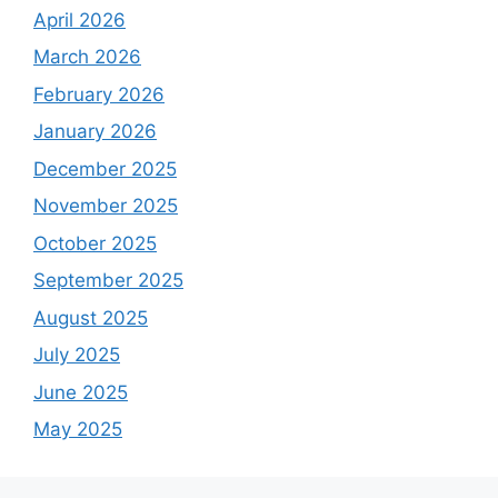
April 2026
March 2026
February 2026
January 2026
December 2025
November 2025
October 2025
September 2025
August 2025
July 2025
June 2025
May 2025