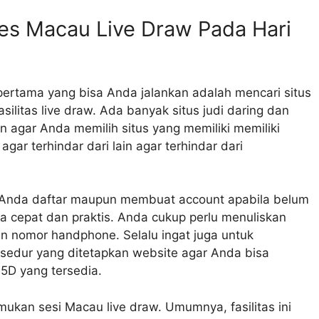
s Macau Live Draw Pada Hari
pertama yang bisa Anda jalankan adalah mencari situs
ilitas live draw. Ada banyak situs judi daring dan
an agar Anda memilih situs yang memiliki memiliki
gar terhindar dari lain agar terhindar dari
 Anda daftar maupun membuat account apabila belum
 cepat dan praktis. Anda cukup perlu menuliskan
an nomor handphone. Selalu ingat juga untuk
sedur yang ditetapkan website agar Anda bisa
 5D yang tersedia.
ukan sesi Macau live draw. Umumnya, fasilitas ini