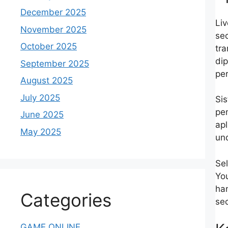
December 2025
Li
November 2025
se
October 2025
tr
di
September 2025
pe
August 2025
July 2025
Sis
pe
June 2025
ap
May 2025
un
Sel
Yo
ha
Categories
sec
GAME ONLINE