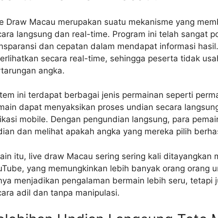
ve Draw Macau merupakan suatu mekanisme yang memberi
cara langsung dan real-time. Program ini telah sangat 
ansparansi dan cepatan dalam mendapat informasi hasil
perlihatkan secara real-time, sehingga peserta tidak u
rtarungan angka.
tem ini terdapat berbagai jenis permainan seperti perm
main dapat menyaksikan proses undian secara langsung v
likasi mobile. Dengan pengundian langsung, para pemai
dian dan melihat apakah angka yang mereka pilih berhasi
ain itu, live draw Macau sering sering kali ditayangkan 
uTube, yang memungkinkan lebih banyak orang orang unt
nya menjadikan pengalaman bermain lebih seru, tetapi 
ara adil dan tanpa manipulasi.