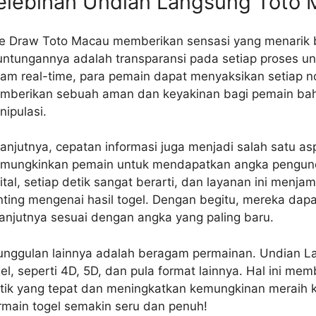
elebihan Undian Langsung Toto
ve Draw Toto Macau memberikan sensasi yang menarik bag
untungannya adalah transparansi pada setiap proses un
lam real-time, para pemain dapat menyaksikan setiap no
mberikan sebuah aman dan keyakinan bagi pemain bahw
nipulasi.
anjutnya, cepatan informasi juga menjadi salah satu as
mungkinkan pemain untuk mendapatkan angka pengundi
ital, setiap detik sangat berarti, dan layanan ini menj
nting mengenai hasil togel. Dengan begitu, mereka dap
lanjutnya sesuai dengan angka yang paling baru.
unggulan lainnya adalah beragam permainan. Undian L
el, seperti 4D, 5D, dan pula format lainnya. Hal ini me
ktik yang tepat dan meningkatkan kemungkinan meraih 
rmain togel semakin seru dan penuh!