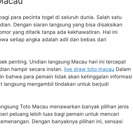
 Macau
i para pecinta togel di seluruh dunia. Salah satu
dian. Dengan siaran langsung yang bisa disaksikan
mor yang ditarik tanpa ada kekhawatiran. Hal ini
a setiap angka adalah adil dan bebas dari
pek penting. Undian langsung Macau hari ini tercepat
an hampir secara instan.
live draw toto macau
Dalam
amin bahwa para pemain tidak akan ketinggalan informasi
at langsung mengambil tindakan untuk berjudi
angsung Toto Macau menawarkan banyak pilihan jenis
mberi peluang lebih luas bagi pemain untuk mencari
kemenangan. Dengan banyaknya pilihan ini, sensasi