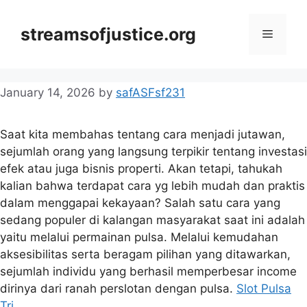
Skip
to
streamsofjustice.org
Menu
content
January 14, 2026
by
safASFsf231
Saat kita membahas tentang cara menjadi jutawan,
sejumlah orang yang langsung terpikir tentang investasi
efek atau juga bisnis properti. Akan tetapi, tahukah
kalian bahwa terdapat cara yg lebih mudah dan praktis
dalam menggapai kekayaan? Salah satu cara yang
sedang populer di kalangan masyarakat saat ini adalah
yaitu melalui permainan pulsa. Melalui kemudahan
aksesibilitas serta beragam pilihan yang ditawarkan,
sejumlah individu yang berhasil memperbesar income
dirinya dari ranah perslotan dengan pulsa.
Slot Pulsa
Tri