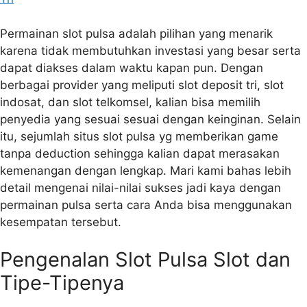
Permainan slot pulsa adalah pilihan yang menarik
karena tidak membutuhkan investasi yang besar serta
dapat diakses dalam waktu kapan pun. Dengan
berbagai provider yang meliputi slot deposit tri, slot
indosat, dan slot telkomsel, kalian bisa memilih
penyedia yang sesuai sesuai dengan keinginan. Selain
itu, sejumlah situs slot pulsa yg memberikan game
tanpa deduction sehingga kalian dapat merasakan
kemenangan dengan lengkap. Mari kami bahas lebih
detail mengenai nilai-nilai sukses jadi kaya dengan
permainan pulsa serta cara Anda bisa menggunakan
kesempatan tersebut.
Pengenalan Slot Pulsa Slot dan
Tipe-Tipenya