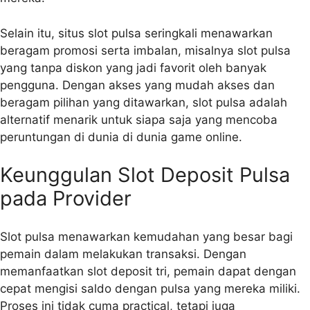
Selain itu, situs slot pulsa seringkali menawarkan
beragam promosi serta imbalan, misalnya slot pulsa
yang tanpa diskon yang jadi favorit oleh banyak
pengguna. Dengan akses yang mudah akses dan
beragam pilihan yang ditawarkan, slot pulsa adalah
alternatif menarik untuk siapa saja yang mencoba
peruntungan di dunia di dunia game online.
Keunggulan Slot Deposit Pulsa
pada Provider
Slot pulsa menawarkan kemudahan yang besar bagi
pemain dalam melakukan transaksi. Dengan
memanfaatkan slot deposit tri, pemain dapat dengan
cepat mengisi saldo dengan pulsa yang mereka miliki.
Proses ini tidak cuma practical, tetapi juga