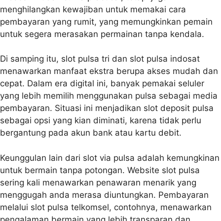
menghilangkan kewajiban untuk memakai cara
pembayaran yang rumit, yang memungkinkan pemain
untuk segera merasakan permainan tanpa kendala.
Di samping itu, slot pulsa tri dan slot pulsa indosat
menawarkan manfaat ekstra berupa akses mudah dan
cepat. Dalam era digital ini, banyak pemakai seluler
yang lebih memilih menggunakan pulsa sebagai media
pembayaran. Situasi ini menjadikan slot deposit pulsa
sebagai opsi yang kian diminati, karena tidak perlu
bergantung pada akun bank atau kartu debit.
Keunggulan lain dari slot via pulsa adalah kemungkinan
untuk bermain tanpa potongan. Website slot pulsa
sering kali menawarkan penawaran menarik yang
menggugah anda merasa diuntungkan. Pembayaran
melalui slot pulsa telkomsel, contohnya, menawarkan
pengalaman bermain yang lebih transparan dan