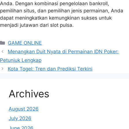
Anda. Dengan kombinasi pengelolaan bankroll,
pemilihan situs, dan pemilihan jenis permainan, Anda
dapat meningkatkan kemungkinan sukses untuk
menjadi jutawan dari slot pulsa.
Categories
GAME ONLINE
Menangkan Duit Nyata di Permainan IDN Poker:
Petunjuk Lengkap
Kota Togel: Tren dan Prediksi Terkini
Archives
August 2026
July 2026
June 2026