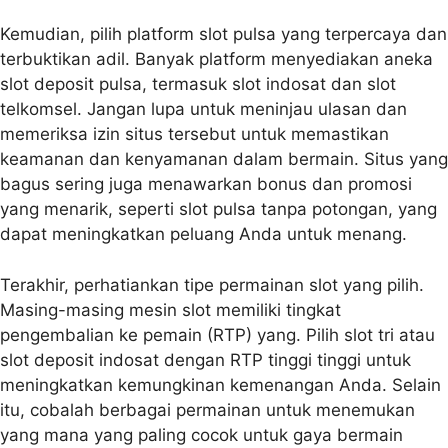
Kemudian, pilih platform slot pulsa yang terpercaya dan
terbuktikan adil. Banyak platform menyediakan aneka
slot deposit pulsa, termasuk slot indosat dan slot
telkomsel. Jangan lupa untuk meninjau ulasan dan
memeriksa izin situs tersebut untuk memastikan
keamanan dan kenyamanan dalam bermain. Situs yang
bagus sering juga menawarkan bonus dan promosi
yang menarik, seperti slot pulsa tanpa potongan, yang
dapat meningkatkan peluang Anda untuk menang.
Terakhir, perhatiankan tipe permainan slot yang pilih.
Masing-masing mesin slot memiliki tingkat
pengembalian ke pemain (RTP) yang. Pilih slot tri atau
slot deposit indosat dengan RTP tinggi tinggi untuk
meningkatkan kemungkinan kemenangan Anda. Selain
itu, cobalah berbagai permainan untuk menemukan
yang mana yang paling cocok untuk gaya bermain