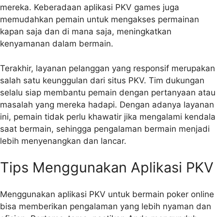
mereka. Keberadaan aplikasi PKV games juga
memudahkan pemain untuk mengakses permainan
kapan saja dan di mana saja, meningkatkan
kenyamanan dalam bermain.
Terakhir, layanan pelanggan yang responsif merupakan
salah satu keunggulan dari situs PKV. Tim dukungan
selalu siap membantu pemain dengan pertanyaan atau
masalah yang mereka hadapi. Dengan adanya layanan
ini, pemain tidak perlu khawatir jika mengalami kendala
saat bermain, sehingga pengalaman bermain menjadi
lebih menyenangkan dan lancar.
Tips Menggunakan Aplikasi PKV
Menggunakan aplikasi PKV untuk bermain poker online
bisa memberikan pengalaman yang lebih nyaman dan