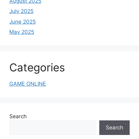
August 2025
July 2025
June 2025
May 2025
Categories
GAME ONLINE
Search
Search