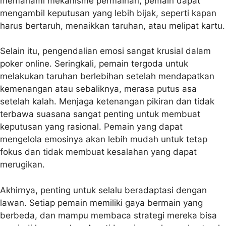
memahami mekanisme permainan, pemain dapat
mengambil keputusan yang lebih bijak, seperti kapan
harus bertaruh, menaikkan taruhan, atau melipat kartu.
Selain itu, pengendalian emosi sangat krusial dalam
poker online. Seringkali, pemain tergoda untuk
melakukan taruhan berlebihan setelah mendapatkan
kemenangan atau sebaliknya, merasa putus asa
setelah kalah. Menjaga ketenangan pikiran dan tidak
terbawa suasana sangat penting untuk membuat
keputusan yang rasional. Pemain yang dapat
mengelola emosinya akan lebih mudah untuk tetap
fokus dan tidak membuat kesalahan yang dapat
merugikan.
Akhirnya, penting untuk selalu beradaptasi dengan
lawan. Setiap pemain memiliki gaya bermain yang
berbeda, dan mampu membaca strategi mereka bisa