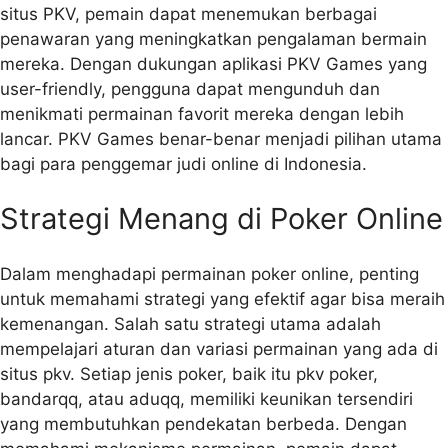
situs PKV, pemain dapat menemukan berbagai
penawaran yang meningkatkan pengalaman bermain
mereka. Dengan dukungan aplikasi PKV Games yang
user-friendly, pengguna dapat mengunduh dan
menikmati permainan favorit mereka dengan lebih
lancar. PKV Games benar-benar menjadi pilihan utama
bagi para penggemar judi online di Indonesia.
Strategi Menang di Poker Online
Dalam menghadapi permainan poker online, penting
untuk memahami strategi yang efektif agar bisa meraih
kemenangan. Salah satu strategi utama adalah
mempelajari aturan dan variasi permainan yang ada di
situs pkv. Setiap jenis poker, baik itu pkv poker,
bandarqq, atau aduqq, memiliki keunikan tersendiri
yang membutuhkan pendekatan berbeda. Dengan