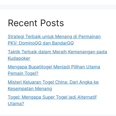
Recent Posts
Strategi Terbaik untuk Menang di Permainan
PKV: DominoQQ dan BandarQQ
Taktik Terbaik dalam Meraih Kemenangan pada
Kudapoker
Mengapa Bupatitogel Menjadi Pilihan Utama
Pemain Togel?
Misteri Keluaran Togel China: Dari Angka ke
Kesempatan Menang
Togel: Mengapa Super Togel jadi Alternatif
Utama?