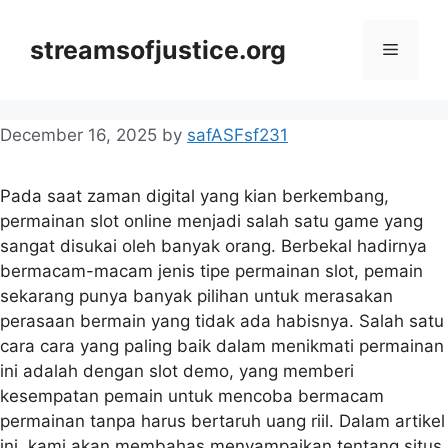
Skip
to
streamsofjustice.org
Menu
content
December 16, 2025
by
safASFsf231
Pada saat zaman digital yang kian berkembang,
permainan slot online menjadi salah satu game yang
sangat disukai oleh banyak orang. Berbekal hadirnya
bermacam-macam jenis tipe permainan slot, pemain
sekarang punya banyak pilihan untuk merasakan
perasaan bermain yang tidak ada habisnya. Salah satu
cara cara yang paling baik dalam menikmati permainan
ini adalah dengan slot demo, yang memberi
kesempatan pemain untuk mencoba bermacam
permainan tanpa harus bertaruh uang riil. Dalam artikel
ini, kami akan membahas menyampaikan tentang situs