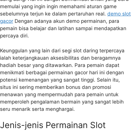
memulai yang ingin ingin memahami aturan game
sebelumnya terjun ke dalam pertaruhan real.
demo slot
gacor
Dengan adanya akun demo permainan, para
pemain bisa belajar dan latihan sampai mendapatkan
percaya diri.
Keunggulan yang lain dari segi slot daring terpercaya
ialah keterjangkauan aksesibilitas dan beragamnya
hadiah besar yang ditawarkan. Para pemain dapat
menikmati berbagai permainan gacor hari ini dengan
potensi kemenangan yang sangat tinggi. Selain itu,
situs ini sering memberikan bonus dan promosi
menawan yang mempermudah para pemain untuk
memperoleh pengalaman bermain yang sangat lebih
seru menarik serta menghargai.
Jenis-jenis Permainan Slot