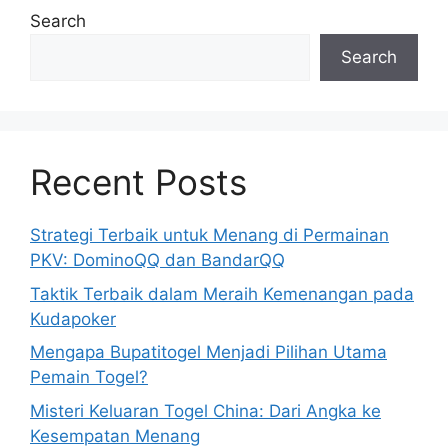
Search
Search
Recent Posts
Strategi Terbaik untuk Menang di Permainan
PKV: DominoQQ dan BandarQQ
Taktik Terbaik dalam Meraih Kemenangan pada
Kudapoker
Mengapa Bupatitogel Menjadi Pilihan Utama
Pemain Togel?
Misteri Keluaran Togel China: Dari Angka ke
Kesempatan Menang