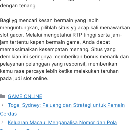
dengan tenang.
Bagi yg mencari kesan bermain yang lebih
menguntungkan, pilihlah situs yg acap kali menawarkan
slot gacor. Melalui mengetahui RTP tinggi serta jam-
jam tertentu kapan bermain game, Anda dapat
memaksimalkan kesempatan menang. Situs yang
demikian ini seringnya memberikan bonus menarik dan
pelayanan pelanggan yang responsif, memberikan
kamu rasa percaya lebih ketika melakukan taruhan
pada judi slot online.
Categories
GAME ONLINE
Togel Sydney: Peluang dan Strategi untuk Pemain
Cerdas
Keluaran Macau: Menganalisa Nomor dan Pola