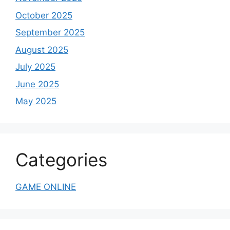
October 2025
September 2025
August 2025
July 2025
June 2025
May 2025
Categories
GAME ONLINE