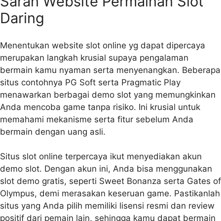
Saran Website Permainan Slot
Daring
Menentukan website slot online yg dapat dipercaya
merupakan langkah krusial supaya pengalaman
bermain kamu nyaman serta menyenangkan. Beberapa
situs contohnya PG Soft serta Pragmatic Play
menawarkan berbagai demo slot yang memungkinkan
Anda mencoba game tanpa risiko. Ini krusial untuk
memahami mekanisme serta fitur sebelum Anda
bermain dengan uang asli.
Situs slot online terpercaya ikut menyediakan akun
demo slot. Dengan akun ini, Anda bisa menggunakan
slot demo gratis, seperti Sweet Bonanza serta Gates of
Olympus, demi merasakan keseruan game. Pastikanlah
situs yang Anda pilih memiliki lisensi resmi dan review
positif dari pemain lain, sehingga kamu dapat bermain