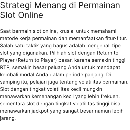
Strategi Menang di Permainan
Slot Online
Saat bermain slot online, krusial untuk memahami
metode kerja permainan dan memanfaatkan fitur-fitur.
Salah satu taktik yang bagus adalah mengenali tipe
slot yang digunakan. Pilihlah slot dengan Return to
Player (Return to Player) besar, karena semakin tinggi
RTP, semakin besar peluang Anda untuk mendapat
kembali modal Anda dalam periode panjang. Di
samping itu, pelajari juga tentang volatilitas permainan.
Slot dengan tingkat volatilitas kecil mungkin
menawarkan kemenangan kecil yang lebih frekuen,
sementara slot dengan tingkat volatilitas tinggi bisa
menawarkan jackpot yang sangat besar namun lebih
jarang.