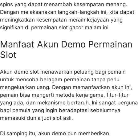
spins yang dapat menambah kesempatan menang.
Dengan melaksanakan langkah-langkah ini, kita dapat
meningkatkan kesempatan meraih kejayaan yang
signifikan di permainan slot gacor malam ini.
Manfaat Akun Demo Permainan
Slot
Akun demo slot menawarkan peluang bagi pemain
untuk mencoba beragam permainan tanpa perlu
mengeluarkan uang. Dengan memanfaatkan akun ini,
pemain bisa mengerti metode kerja game, fitur-fitur
yang ada, dan mekanisme bertaruh. Ini sangat berguna
bagi pemula yang ingin beradaptasi sebelumnya
memasuki dunia judi slot asli.
Di samping itu, akun demo pun memberikan