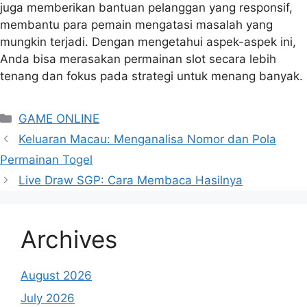
juga memberikan bantuan pelanggan yang responsif,
membantu para pemain mengatasi masalah yang
mungkin terjadi. Dengan mengetahui aspek-aspek ini,
Anda bisa merasakan permainan slot secara lebih
tenang dan fokus pada strategi untuk menang banyak.
Categories
GAME ONLINE
Keluaran Macau: Menganalisa Nomor dan Pola
Permainan Togel
Live Draw SGP: Cara Membaca Hasilnya
Archives
August 2026
July 2026