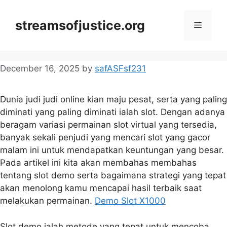
Skip
to
streamsofjustice.org
Menu
content
December 16, 2025
by
safASFsf231
Dunia judi judi online kian maju pesat, serta yang paling
diminati yang paling diminati ialah slot. Dengan adanya
beragam variasi permainan slot virtual yang tersedia,
banyak sekali penjudi yang mencari slot yang gacor
malam ini untuk mendapatkan keuntungan yang besar.
Pada artikel ini kita akan membahas membahas
tentang slot demo serta bagaimana strategi yang tepat
akan menolong kamu mencapai hasil terbaik saat
melakukan permainan.
Demo Slot X1000
Slot demo ialah metode yang tepat untuk mencoba