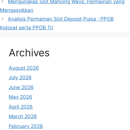
Mengungkap Slot Mahjong Ways: Permainan yang
Mengasyikkan
Analisis Permainan Slot Deposit Pulsa : PPOB
Indosat serta PPOB Tri
Archives
August 2026
July 2026
June 2026
May 2026
April 2026
March 2026
February 2026