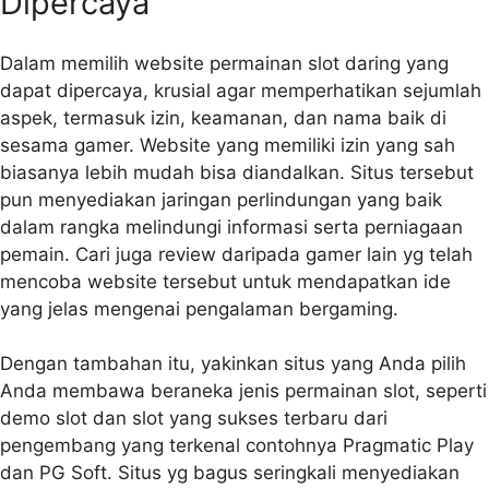
Dipercaya
Dalam memilih website permainan slot daring yang
dapat dipercaya, krusial agar memperhatikan sejumlah
aspek, termasuk izin, keamanan, dan nama baik di
sesama gamer. Website yang memiliki izin yang sah
biasanya lebih mudah bisa diandalkan. Situs tersebut
pun menyediakan jaringan perlindungan yang baik
dalam rangka melindungi informasi serta perniagaan
pemain. Cari juga review daripada gamer lain yg telah
mencoba website tersebut untuk mendapatkan ide
yang jelas mengenai pengalaman bergaming.
Dengan tambahan itu, yakinkan situs yang Anda pilih
Anda membawa beraneka jenis permainan slot, seperti
demo slot dan slot yang sukses terbaru dari
pengembang yang terkenal contohnya Pragmatic Play
dan PG Soft. Situs yg bagus seringkali menyediakan