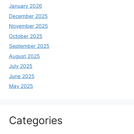
January 2026
December 2025
November 2025
October 2025
September 2025
August 2025
July 2025
June 2025
May 2025
Categories