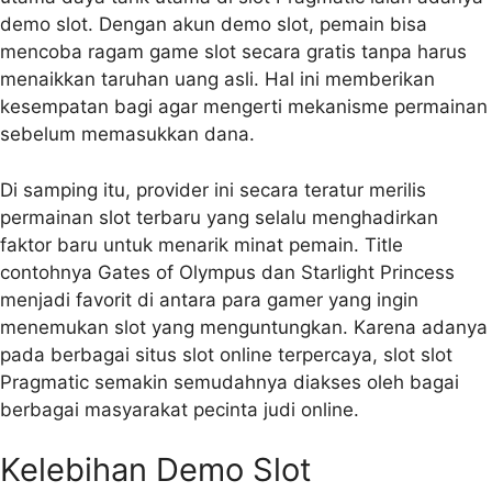
demo slot. Dengan akun demo slot, pemain bisa
mencoba ragam game slot secara gratis tanpa harus
menaikkan taruhan uang asli. Hal ini memberikan
kesempatan bagi agar mengerti mekanisme permainan
sebelum memasukkan dana.
Di samping itu, provider ini secara teratur merilis
permainan slot terbaru yang selalu menghadirkan
faktor baru untuk menarik minat pemain. Title
contohnya Gates of Olympus dan Starlight Princess
menjadi favorit di antara para gamer yang ingin
menemukan slot yang menguntungkan. Karena adanya
pada berbagai situs slot online terpercaya, slot slot
Pragmatic semakin semudahnya diakses oleh bagai
berbagai masyarakat pecinta judi online.
Kelebihan Demo Slot