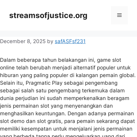
Skip
to
streamsofjustice.org
Menu
content
December 8, 2025
by
safASFsf231
Dalam beberapa tahun belakangan ini, game slot
online telah berubah menjadi alternatif populer untuk
hiburan yang paling populer di kalangan pemain global.
Selain itu, Pragmatic Play sebagai pengembang
sebagai salah satu pengembang terkemuka dalam
dunia perjudian ini sudah memperkenalkan beragam
jenis permainan slot yang menyenangkan dan
menghasilkan keuntungan. Dengan adanya permainan
slot demo dan slot gratis, para pemain sekarang dapat
memiliki kesempatan untuk menjalani jenis permainan
yang berbeda tanpa perlu mengeluarkan uang dari