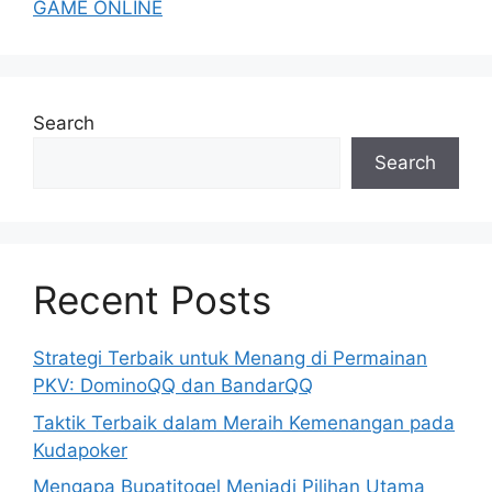
GAME ONLINE
Search
Search
Recent Posts
Strategi Terbaik untuk Menang di Permainan
PKV: DominoQQ dan BandarQQ
Taktik Terbaik dalam Meraih Kemenangan pada
Kudapoker
Mengapa Bupatitogel Menjadi Pilihan Utama