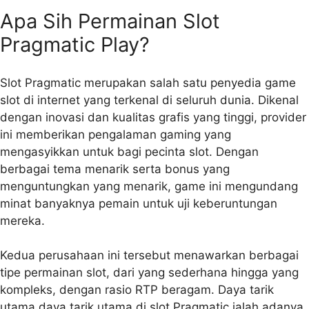
Apa Sih Permainan Slot
Pragmatic Play?
Slot Pragmatic merupakan salah satu penyedia game
slot di internet yang terkenal di seluruh dunia. Dikenal
dengan inovasi dan kualitas grafis yang tinggi, provider
ini memberikan pengalaman gaming yang
mengasyikkan untuk bagi pecinta slot. Dengan
berbagai tema menarik serta bonus yang
menguntungkan yang menarik, game ini mengundang
minat banyaknya pemain untuk uji keberuntungan
mereka.
Kedua perusahaan ini tersebut menawarkan berbagai
tipe permainan slot, dari yang sederhana hingga yang
kompleks, dengan rasio RTP beragam. Daya tarik
utama daya tarik utama di slot Pragmatic ialah adanya