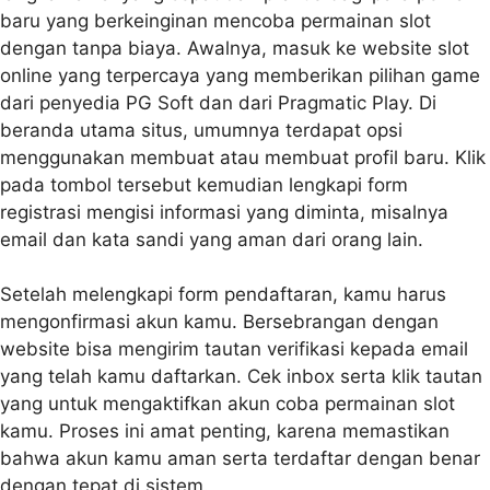
baru yang berkeinginan mencoba permainan slot
dengan tanpa biaya. Awalnya, masuk ke website slot
online yang terpercaya yang memberikan pilihan game
dari penyedia PG Soft dan dari Pragmatic Play. Di
beranda utama situs, umumnya terdapat opsi
menggunakan membuat atau membuat profil baru. Klik
pada tombol tersebut kemudian lengkapi form
registrasi mengisi informasi yang diminta, misalnya
email dan kata sandi yang aman dari orang lain.
Setelah melengkapi form pendaftaran, kamu harus
mengonfirmasi akun kamu. Bersebrangan dengan
website bisa mengirim tautan verifikasi kepada email
yang telah kamu daftarkan. Cek inbox serta klik tautan
yang untuk mengaktifkan akun coba permainan slot
kamu. Proses ini amat penting, karena memastikan
bahwa akun kamu aman serta terdaftar dengan benar
dengan tepat di sistem.