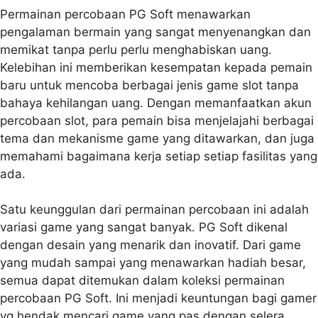
Permainan percobaan PG Soft menawarkan
pengalaman bermain yang sangat menyenangkan dan
memikat tanpa perlu perlu menghabiskan uang.
Kelebihan ini memberikan kesempatan kepada pemain
baru untuk mencoba berbagai jenis game slot tanpa
bahaya kehilangan uang. Dengan memanfaatkan akun
percobaan slot, para pemain bisa menjelajahi berbagai
tema dan mekanisme game yang ditawarkan, dan juga
memahami bagaimana kerja setiap setiap fasilitas yang
ada.
Satu keunggulan dari permainan percobaan ini adalah
variasi game yang sangat banyak. PG Soft dikenal
dengan desain yang menarik dan inovatif. Dari game
yang mudah sampai yang menawarkan hadiah besar,
semua dapat ditemukan dalam koleksi permainan
percobaan PG Soft. Ini menjadi keuntungan bagi gamer
yg hendak mencari game yang pas dengan selera