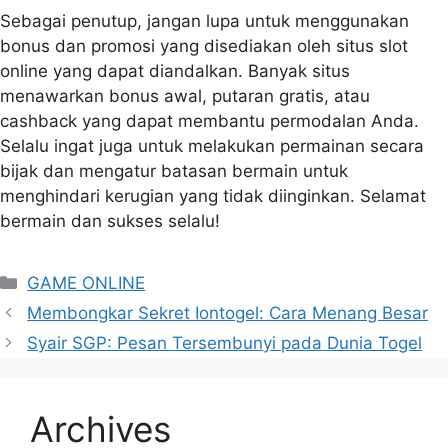
Sebagai penutup, jangan lupa untuk menggunakan
bonus dan promosi yang disediakan oleh situs slot
online yang dapat diandalkan. Banyak situs
menawarkan bonus awal, putaran gratis, atau
cashback yang dapat membantu permodalan Anda.
Selalu ingat juga untuk melakukan permainan secara
bijak dan mengatur batasan bermain untuk
menghindari kerugian yang tidak diinginkan. Selamat
bermain dan sukses selalu!
Categories
GAME ONLINE
Membongkar Sekret Iontogel: Cara Menang Besar
Syair SGP: Pesan Tersembunyi pada Dunia Togel
Archives