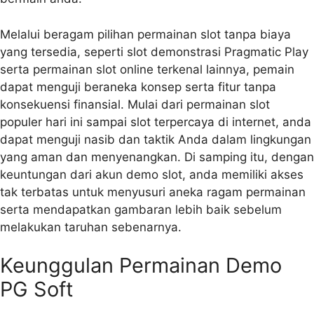
Melalui beragam pilihan permainan slot tanpa biaya
yang tersedia, seperti slot demonstrasi Pragmatic Play
serta permainan slot online terkenal lainnya, pemain
dapat menguji beraneka konsep serta fitur tanpa
konsekuensi finansial. Mulai dari permainan slot
populer hari ini sampai slot terpercaya di internet, anda
dapat menguji nasib dan taktik Anda dalam lingkungan
yang aman dan menyenangkan. Di samping itu, dengan
keuntungan dari akun demo slot, anda memiliki akses
tak terbatas untuk menyusuri aneka ragam permainan
serta mendapatkan gambaran lebih baik sebelum
melakukan taruhan sebenarnya.
Keunggulan Permainan Demo
PG Soft