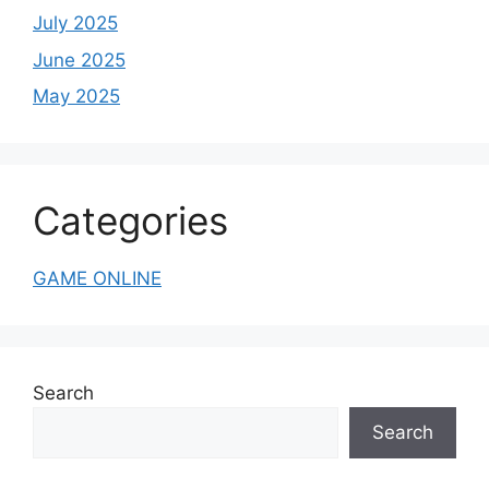
July 2025
June 2025
May 2025
Categories
GAME ONLINE
Search
Search