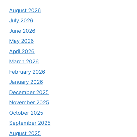
August 2026
July 2026
June 2026
May 2026
April 2026
March 2026
February 2026
January 2026
December 2025
November 2025
October 2025
September 2025
August 2025