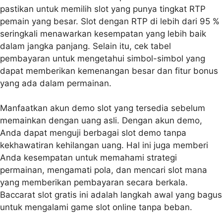
pastikan untuk memilih slot yang punya tingkat RTP
pemain yang besar. Slot dengan RTP di lebih dari 95 %
seringkali menawarkan kesempatan yang lebih baik
dalam jangka panjang. Selain itu, cek tabel
pembayaran untuk mengetahui simbol-simbol yang
dapat memberikan kemenangan besar dan fitur bonus
yang ada dalam permainan.
Manfaatkan akun demo slot yang tersedia sebelum
memainkan dengan uang asli. Dengan akun demo,
Anda dapat menguji berbagai slot demo tanpa
kekhawatiran kehilangan uang. Hal ini juga memberi
Anda kesempatan untuk memahami strategi
permainan, mengamati pola, dan mencari slot mana
yang memberikan pembayaran secara berkala.
Baccarat slot gratis ini adalah langkah awal yang bagus
untuk mengalami game slot online tanpa beban.