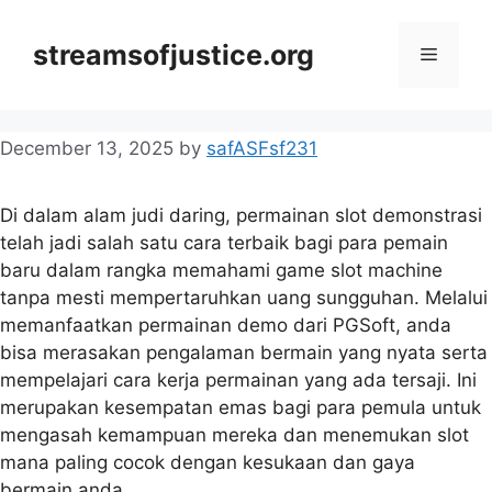
Skip
to
streamsofjustice.org
Menu
content
December 13, 2025
by
safASFsf231
Di dalam alam judi daring, permainan slot demonstrasi
telah jadi salah satu cara terbaik bagi para pemain
baru dalam rangka memahami game slot machine
tanpa mesti mempertaruhkan uang sungguhan. Melalui
memanfaatkan permainan demo dari PGSoft, anda
bisa merasakan pengalaman bermain yang nyata serta
mempelajari cara kerja permainan yang ada tersaji. Ini
merupakan kesempatan emas bagi para pemula untuk
mengasah kemampuan mereka dan menemukan slot
mana paling cocok dengan kesukaan dan gaya
bermain anda.