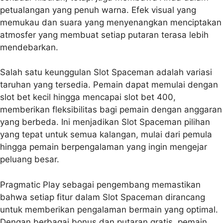
petualangan yang penuh warna. Efek visual yang
memukau dan suara yang menyenangkan menciptakan
atmosfer yang membuat setiap putaran terasa lebih
mendebarkan.
Salah satu keunggulan Slot Spaceman adalah variasi
taruhan yang tersedia. Pemain dapat memulai dengan
slot bet kecil hingga mencapai slot bet 400,
memberikan fleksibilitas bagi pemain dengan anggaran
yang berbeda. Ini menjadikan Slot Spaceman pilihan
yang tepat untuk semua kalangan, mulai dari pemula
hingga pemain berpengalaman yang ingin mengejar
peluang besar.
Pragmatic Play sebagai pengembang memastikan
bahwa setiap fitur dalam Slot Spaceman dirancang
untuk memberikan pengalaman bermain yang optimal.
Dengan berbagai bonus dan putaran gratis, pemain