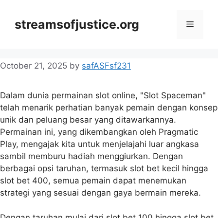
Skip
to
streamsofjustice.org
Menu
content
October 21, 2025
by
safASFsf231
Dalam dunia permainan slot online, "Slot Spaceman"
telah menarik perhatian banyak pemain dengan konsep
unik dan peluang besar yang ditawarkannya.
Permainan ini, yang dikembangkan oleh Pragmatic
Play, mengajak kita untuk menjelajahi luar angkasa
sambil memburu hadiah menggiurkan. Dengan
berbagai opsi taruhan, termasuk slot bet kecil hingga
slot bet 400, semua pemain dapat menemukan
strategi yang sesuai dengan gaya bermain mereka.
Dengan taruhan mulai dari slot bet 100 hingga slot bet