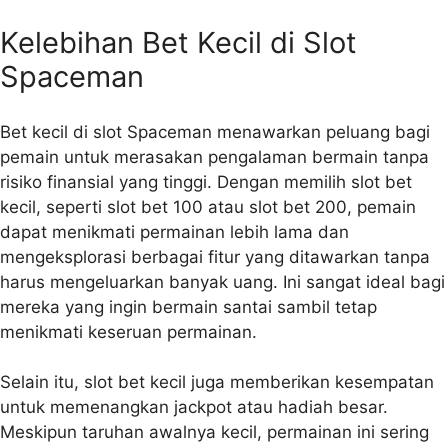
Kelebihan Bet Kecil di Slot
Spaceman
Bet kecil di slot Spaceman menawarkan peluang bagi
pemain untuk merasakan pengalaman bermain tanpa
risiko finansial yang tinggi. Dengan memilih slot bet
kecil, seperti slot bet 100 atau slot bet 200, pemain
dapat menikmati permainan lebih lama dan
mengeksplorasi berbagai fitur yang ditawarkan tanpa
harus mengeluarkan banyak uang. Ini sangat ideal bagi
mereka yang ingin bermain santai sambil tetap
menikmati keseruan permainan.
Selain itu, slot bet kecil juga memberikan kesempatan
untuk memenangkan jackpot atau hadiah besar.
Meskipun taruhan awalnya kecil, permainan ini sering