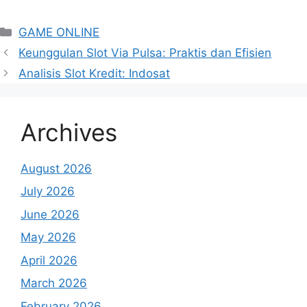
Categories
GAME ONLINE
Keunggulan Slot Via Pulsa: Praktis dan Efisien
Analisis Slot Kredit: Indosat
Archives
August 2026
July 2026
June 2026
May 2026
April 2026
March 2026
February 2026