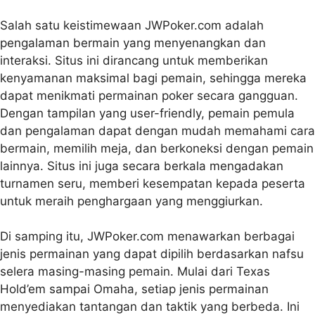
Salah satu keistimewaan JWPoker.com adalah
pengalaman bermain yang menyenangkan dan
interaksi. Situs ini dirancang untuk memberikan
kenyamanan maksimal bagi pemain, sehingga mereka
dapat menikmati permainan poker secara gangguan.
Dengan tampilan yang user-friendly, pemain pemula
dan pengalaman dapat dengan mudah memahami cara
bermain, memilih meja, dan berkoneksi dengan pemain
lainnya. Situs ini juga secara berkala mengadakan
turnamen seru, memberi kesempatan kepada peserta
untuk meraih penghargaan yang menggiurkan.
Di samping itu, JWPoker.com menawarkan berbagai
jenis permainan yang dapat dipilih berdasarkan nafsu
selera masing-masing pemain. Mulai dari Texas
Hold’em sampai Omaha, setiap jenis permainan
menyediakan tantangan dan taktik yang berbeda. Ini