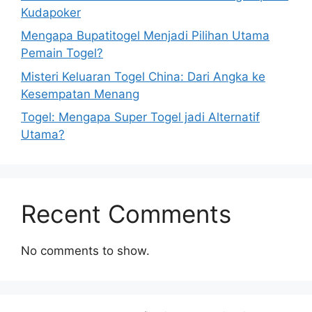
Kudapoker
Mengapa Bupatitogel Menjadi Pilihan Utama
Pemain Togel?
Misteri Keluaran Togel China: Dari Angka ke
Kesempatan Menang
Togel: Mengapa Super Togel jadi Alternatif
Utama?
Recent Comments
No comments to show.