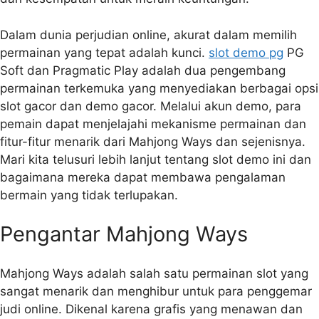
Dalam dunia perjudian online, akurat dalam memilih
permainan yang tepat adalah kunci.
slot demo pg
PG
Soft dan Pragmatic Play adalah dua pengembang
permainan terkemuka yang menyediakan berbagai opsi
slot gacor dan demo gacor. Melalui akun demo, para
pemain dapat menjelajahi mekanisme permainan dan
fitur-fitur menarik dari Mahjong Ways dan sejenisnya.
Mari kita telusuri lebih lanjut tentang slot demo ini dan
bagaimana mereka dapat membawa pengalaman
bermain yang tidak terlupakan.
Pengantar Mahjong Ways
Mahjong Ways adalah salah satu permainan slot yang
sangat menarik dan menghibur untuk para penggemar
judi online. Dikenal karena grafis yang menawan dan