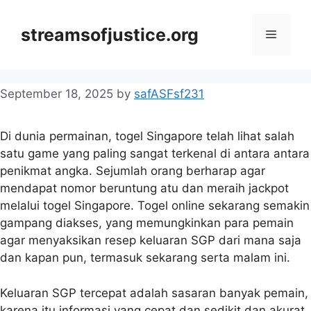
Skip
to
streamsofjustice.org
Menu
content
September 18, 2025
by
safASFsf231
Di dunia permainan, togel Singapore telah lihat salah
satu game yang paling sangat terkenal di antara antara
penikmat angka. Sejumlah orang berharap agar
mendapat nomor beruntung atu dan meraih jackpot
melalui togel Singapore. Togel online sekarang semakin
gampang diakses, yang memungkinkan para pemain
agar menyaksikan resep keluaran SGP dari mana saja
dan kapan pun, termasuk sekarang serta malam ini.
Keluaran SGP tercepat adalah sasaran banyak pemain,
karena itu informasi yang cepat dan sedikit dan akurat