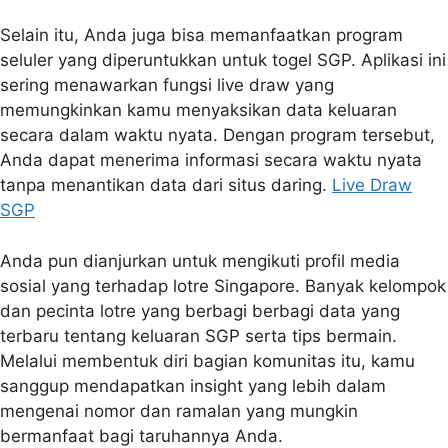
Selain itu, Anda juga bisa memanfaatkan program
seluler yang diperuntukkan untuk togel SGP. Aplikasi ini
sering menawarkan fungsi live draw yang
memungkinkan kamu menyaksikan data keluaran
secara dalam waktu nyata. Dengan program tersebut,
Anda dapat menerima informasi secara waktu nyata
tanpa menantikan data dari situs daring.
Live Draw
SGP
Anda pun dianjurkan untuk mengikuti profil media
sosial yang terhadap lotre Singapore. Banyak kelompok
dan pecinta lotre yang berbagi berbagi data yang
terbaru tentang keluaran SGP serta tips bermain.
Melalui membentuk diri bagian komunitas itu, kamu
sanggup mendapatkan insight yang lebih dalam
mengenai nomor dan ramalan yang mungkin
bermanfaat bagi taruhannya Anda.