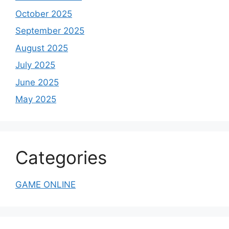
October 2025
September 2025
August 2025
July 2025
June 2025
May 2025
Categories
GAME ONLINE