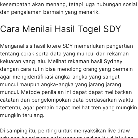
kesempatan akan menang, tetapi juga hubungan sosial
dan pengalaman bermain yang menarik.
Cara Menilai Hasil Togel SDY
Menganalisis hasil lotere SDY memerlukan pengertian
tentang corak serta data yang muncul dari rekaman
keluaran yang lalu. Melihat rekaman hasil Sydney
dengan cara rutin bisa menolong orang yang bermain
agar mengidentifikasi angka-angka yang sangat
muncul maupun angka-angka yang jarang jarang
muncul. Metode penilaian ini dapat dapat melibatkan
catatan dan pengelompokan data berdasarkan waktu
tertentu, agar pemain dapat melihat tren yang mungkin
mungkin terulang.
Di samping itu, penting untuk menyaksikan live draw