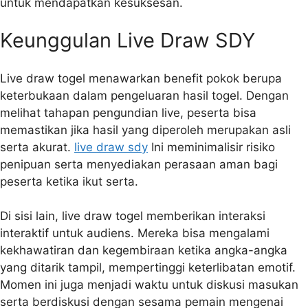
untuk mendapatkan kesuksesan.
Keunggulan Live Draw SDY
Live draw togel menawarkan benefit pokok berupa
keterbukaan dalam pengeluaran hasil togel. Dengan
melihat tahapan pengundian live, peserta bisa
memastikan jika hasil yang diperoleh merupakan asli
serta akurat.
live draw sdy
Ini meminimalisir risiko
penipuan serta menyediakan perasaan aman bagi
peserta ketika ikut serta.
Di sisi lain, live draw togel memberikan interaksi
interaktif untuk audiens. Mereka bisa mengalami
kekhawatiran dan kegembiraan ketika angka-angka
yang ditarik tampil, mempertinggi keterlibatan emotif.
Momen ini juga menjadi waktu untuk diskusi masukan
serta berdiskusi dengan sesama pemain mengenai