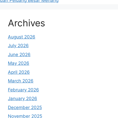
dan Peluang Besar Menang
Archives
August 2026
July 2026
June 2026
May 2026
April 2026
March 2026
February 2026
January 2026
December 2025
November 2025