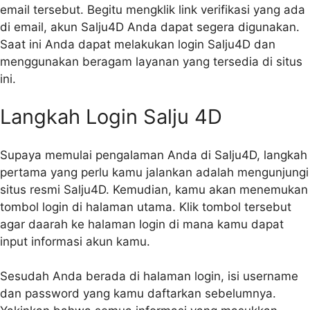
email tersebut. Begitu mengklik link verifikasi yang ada
di email, akun Salju4D Anda dapat segera digunakan.
Saat ini Anda dapat melakukan login Salju4D dan
menggunakan beragam layanan yang tersedia di situs
ini.
Langkah Login Salju 4D
Supaya memulai pengalaman Anda di Salju4D, langkah
pertama yang perlu kamu jalankan adalah mengunjungi
situs resmi Salju4D. Kemudian, kamu akan menemukan
tombol login di halaman utama. Klik tombol tersebut
agar daarah ke halaman login di mana kamu dapat
input informasi akun kamu.
Sesudah Anda berada di halaman login, isi username
dan password yang kamu daftarkan sebelumnya.