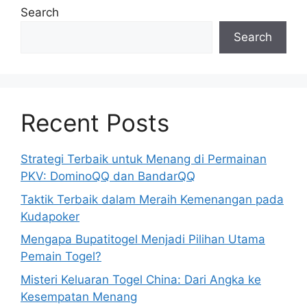
Search
Search
Recent Posts
Strategi Terbaik untuk Menang di Permainan
PKV: DominoQQ dan BandarQQ
Taktik Terbaik dalam Meraih Kemenangan pada
Kudapoker
Mengapa Bupatitogel Menjadi Pilihan Utama
Pemain Togel?
Misteri Keluaran Togel China: Dari Angka ke
Kesempatan Menang