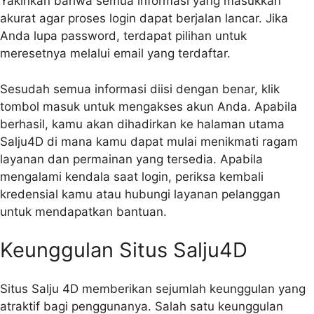
Yakinkan bahwa semua informasi yang masukkan
akurat agar proses login dapat berjalan lancar. Jika
Anda lupa password, terdapat pilihan untuk
meresetnya melalui email yang terdaftar.
Sesudah semua informasi diisi dengan benar, klik
tombol masuk untuk mengakses akun Anda. Apabila
berhasil, kamu akan dihadirkan ke halaman utama
Salju4D di mana kamu dapat mulai menikmati ragam
layanan dan permainan yang tersedia. Apabila
mengalami kendala saat login, periksa kembali
kredensial kamu atau hubungi layanan pelanggan
untuk mendapatkan bantuan.
Keunggulan Situs Salju4D
Situs Salju 4D memberikan sejumlah keunggulan yang
atraktif bagi penggunanya. Salah satu keunggulan