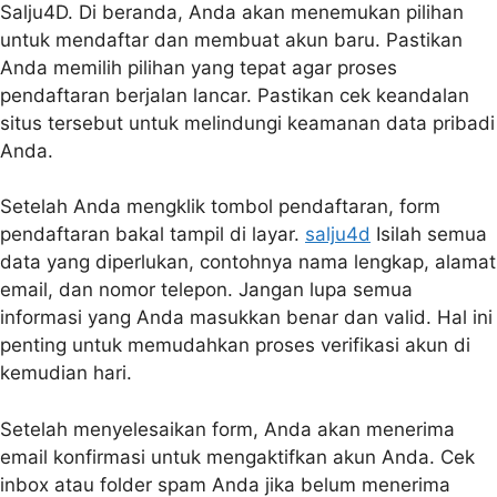
Salju4D. Di beranda, Anda akan menemukan pilihan
untuk mendaftar dan membuat akun baru. Pastikan
Anda memilih pilihan yang tepat agar proses
pendaftaran berjalan lancar. Pastikan cek keandalan
situs tersebut untuk melindungi keamanan data pribadi
Anda.
Setelah Anda mengklik tombol pendaftaran, form
pendaftaran bakal tampil di layar.
salju4d
Isilah semua
data yang diperlukan, contohnya nama lengkap, alamat
email, dan nomor telepon. Jangan lupa semua
informasi yang Anda masukkan benar dan valid. Hal ini
penting untuk memudahkan proses verifikasi akun di
kemudian hari.
Setelah menyelesaikan form, Anda akan menerima
email konfirmasi untuk mengaktifkan akun Anda. Cek
inbox atau folder spam Anda jika belum menerima