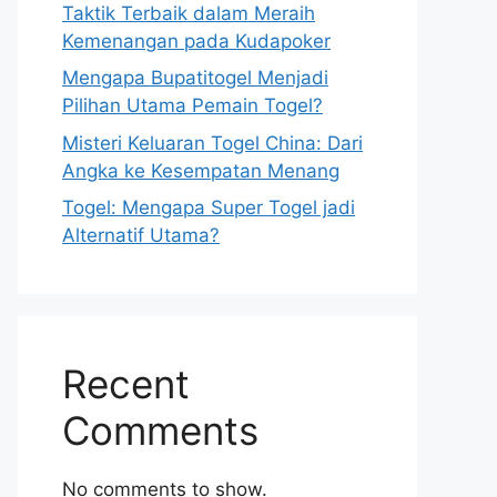
Taktik Terbaik dalam Meraih
Kemenangan pada Kudapoker
Mengapa Bupatitogel Menjadi
Pilihan Utama Pemain Togel?
Misteri Keluaran Togel China: Dari
Angka ke Kesempatan Menang
Togel: Mengapa Super Togel jadi
Alternatif Utama?
Recent
Comments
No comments to show.