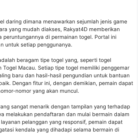
gel daring dimana menawarkan sejumlah jenis game
 cara yang mudah diakses, Rakyat4D memberikan
eruntungannya di permainan togel. Portal ini
an untuk setiap penggunanya.
dalah beragam tipe togel yang, seperti togel
 Togel Macau. Setiap tipe togel memiliki penggemar
aling baru dan hasil-hasil pengundian untuk bantuan
aik. Dengan fitur ini, dengan demikian, pemain dapat
nomor-nomor yang akan muncul.
ang sangat menarik dengan tampilan yang terhadap
a melakukan pendaftaran dan mulai bermain dalam
layanan pelanggan yang responsif, pemain dapat
tasi kendala yang dihadapi selama bermain di