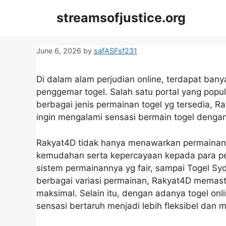
Skip
streamsofjustice.org
to
content
June 6, 2026
by
safASFsf231
Di dalam alam perjudian online, terdapat banya
penggemar togel. Salah satu portal yang popu
berbagai jenis permainan togel yg tersedia, 
ingin mengalami sensasi bermain togel denga
Rakyat4D tidak hanya menawarkan permainan 
kemudahan serta kepercayaan kepada para pem
sistem permainannya yg fair, sampai Togel 
berbagai variasi permainan, Rakyat4D memast
maksimal. Selain itu, dengan adanya togel onl
sensasi bertaruh menjadi lebih fleksibel dan