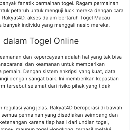
 banyak fanatik permainan togel. Ragam permainan
ntuk petaruh untuk menguji luck mereka dengan cara
s Rakyat4D, akses dalam bertaruh Togel Macau
a banyak individu yang menggali nasib mereka.
 dalam Togel Online
r keamanan dan kepercayaan adalah hal yang tak bisa
transparansi dan keamanan untuk memberikan
pemain. Dengan sistem enkripsi yang kuat, data
ndungi dengan sangat baik. Ini memberikan kepastian
m tersebut selamat dari risiko pihak yang tidak
n regulasi yang jelas. Rakyat4D beroperasi di bawah
 semua permainan yang disediakan seimbang dan
tenangan karena tiap hasil dari undian togel,
ydney, maupun togel Hongkong, terhasil melalui