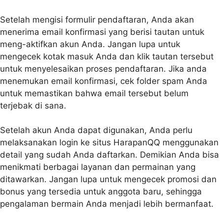
Setelah mengisi formulir pendaftaran, Anda akan
menerima email konfirmasi yang berisi tautan untuk
meng-aktifkan akun Anda. Jangan lupa untuk
mengecek kotak masuk Anda dan klik tautan tersebut
untuk menyelesaikan proses pendaftaran. Jika anda
menemukan email konfirmasi, cek folder spam Anda
untuk memastikan bahwa email tersebut belum
terjebak di sana.
Setelah akun Anda dapat digunakan, Anda perlu
melaksanakan login ke situs HarapanQQ menggunakan
detail yang sudah Anda daftarkan. Demikian Anda bisa
menikmati berbagai layanan dan permainan yang
ditawarkan. Jangan lupa untuk mengecek promosi dan
bonus yang tersedia untuk anggota baru, sehingga
pengalaman bermain Anda menjadi lebih bermanfaat.