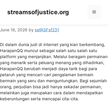
Skip
to
streamsofjustice.org
Menu
content
June 16, 2026
by
safASFsf231
Di dalam dunia judi di internet yang kian berkembang,
HarapanQQ muncul sebagai salah satu salah satu
platform yang menjanjikan. Melalui beragam permainan
yang menarik serta peluang menang yang dihadirkan,
HarapanQQ berubah menjadi daya tarik bagi para
petaruh yang mencari-cari pengalaman bermain
bermain yang seru dan menguntungkan. Bagi sejumlah
orang, perjudian bisa jadi hanya sekadar permainan,
melainkan juga merupakan cara dalam mendapatkan
keberuntungan serta mencapai cita-cita.