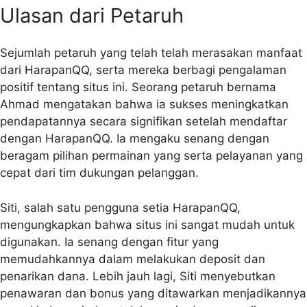
Ulasan dari Petaruh
Sejumlah petaruh yang telah telah merasakan manfaat
dari HarapanQQ, serta mereka berbagi pengalaman
positif tentang situs ini. Seorang petaruh bernama
Ahmad mengatakan bahwa ia sukses meningkatkan
pendapatannya secara signifikan setelah mendaftar
dengan HarapanQQ. Ia mengaku senang dengan
beragam pilihan permainan yang serta pelayanan yang
cepat dari tim dukungan pelanggan.
Siti, salah satu pengguna setia HarapanQQ,
mengungkapkan bahwa situs ini sangat mudah untuk
digunakan. Ia senang dengan fitur yang
memudahkannya dalam melakukan deposit dan
penarikan dana. Lebih jauh lagi, Siti menyebutkan
penawaran dan bonus yang ditawarkan menjadikannya