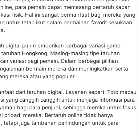
l online, para pemain dapat memasang bertaruh kapan
kasi fisik. Hal ini sangat bermanfaat bagi mereka yang
an untuk tetap ikut dalam permainan favorit kesukaan
a.
 digital pun memberikan berbagai variasi game,
n taruhan Hongkong. Masing-masing tipe taruhan
kan variasi bagi pemain. Dalam berbagai pilihan
engalaman bermain mereka dan meningkatkan serta
ang mereka atau yang populer.
faat dari taruhan digital. Layanan seperti Toto macau
si yang canggih canggih untuk menjaga informasi para
aman bagi para penjudi, sehingga mereka untuk fokus
 pribadi mereka. Bertaruh online tidak hanya
 tetapi juga tambahan perlindungan untuk para