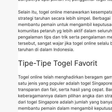
Selain itu, togel online menawarkan kesempa
strategi taruhan secara lebih simpel. Berbag
membantu pemain untuk mengambil keputusan y
komunitas petaruh yg lebih aktif dalam selur
pengalaman tips dan trik serta pengalaman 
tersebut, sangat wajar jika togel online sela
taruhan di dalam Indonesia.
Tipe-Tipe Togel Favorit
Togel online telah menghadirkan beragam game
satu jenis yang populer adalah togel Singapor
transparan dan fair, serta hasil yang cepat. 
keberagamannya dalam pilihan angka dan strate
dari togel Singapore adalah jumlah yang banya
membantu pemain dalam mengambil keputusa