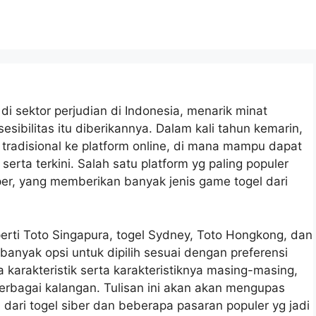
i sektor perjudian di Indonesia, menarik minat
ibilitas itu diberikannya. Dalam kali tahun kemarin,
n tradisional ke platform online, di mana mampu dapat
serta terkini. Salah satu platform yg paling populer
uper, yang memberikan banyak jenis game togel dari
erti Toto Singapura, togel Sydney, Toto Hongkong, dan
anyak opsi untuk dipilih sesuai dengan preferensi
arakteristik serta karakteristiknya masing-masing,
erbagai kalangan. Tulisan ini akan akan mengupas
i dari togel siber dan beberapa pasaran populer yg jadi