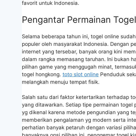
favorit untuk Indonesia.
Pengantar Permainan Togel
Selama beberapa tahun ini, togel online sud
populer oleh masyarakat Indonesia. Dengan pe
internet yang tersebar, banyak orang kini mem
dalam rangka memasang taruhan. Ini bukan h
pilihan game yang menggugah minat, termasuk s
togel hongkong.
toto slot online
Penduduk seka
melangkah menuju tempat fisik.
Salah satu dari faktor ketertarikan terhadap 
yang ditawarkan. Setiap tipe permainan togel 
yg dikenal karena metode pengundian yang te
memberikan pengalaman yg modern serta intera
perhatian banyak petaruh dengan variasi pili
banyaknya opsi pilihan ini, penggemar togel k