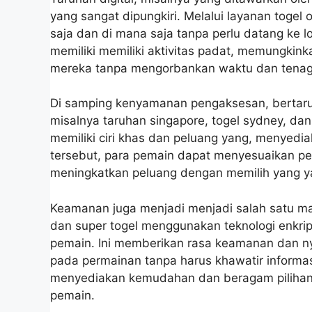
yang sangat dipungkiri. Melalui layanan toge
saja dan di mana saja tanpa perlu datang ke lo
memiliki memiliki aktivitas padat, memungkink
mereka tanpa mengorbankan waktu dan tenag
Di samping kenyamanan pengaksesan, bertaruh
misalnya taruhan singapore, togel sydney, da
memiliki ciri khas dan peluang yang, menyedia
tersebut, para pemain dapat menyesuaikan p
meningkatkan peluang dengan memilih yang y
Keamanan juga menjadi menjadi salah satu man
dan super togel menggunakan teknologi enkrip
pemain. Ini memberikan rasa keamanan dan ny
pada permainan tanpa harus khawatir informasi
menyediakan kemudahan dan beragam pilihan,
pemain.