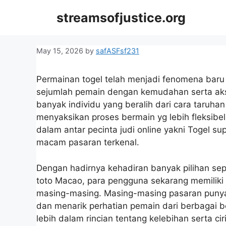
Skip
streamsofjustice.org
to
content
May 15, 2026
by
safASFsf231
Permainan togel telah menjadi fenomena baru d
sejumlah pemain dengan kemudahan serta akses
banyak individu yang beralih dari cara taruha
menyaksikan proses bermain yg lebih fleksibel 
dalam antar pecinta judi online yakni Togel s
macam pasaran terkenal.
Dengan hadirnya kehadiran banyak pilihan sep
toto Macao, para pengguna sekarang memiliki b
masing-masing. Masing-masing pasaran punya k
dan menarik perhatian pemain dari berbagai b
lebih dalam rincian tentang kelebihan serta cir