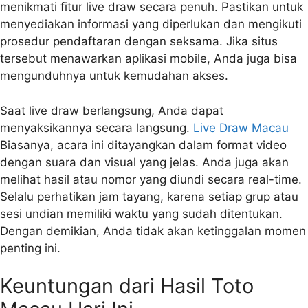
menikmati fitur live draw secara penuh. Pastikan untuk
menyediakan informasi yang diperlukan dan mengikuti
prosedur pendaftaran dengan seksama. Jika situs
tersebut menawarkan aplikasi mobile, Anda juga bisa
mengunduhnya untuk kemudahan akses.
Saat live draw berlangsung, Anda dapat
menyaksikannya secara langsung.
Live Draw Macau
Biasanya, acara ini ditayangkan dalam format video
dengan suara dan visual yang jelas. Anda juga akan
melihat hasil atau nomor yang diundi secara real-time.
Selalu perhatikan jam tayang, karena setiap grup atau
sesi undian memiliki waktu yang sudah ditentukan.
Dengan demikian, Anda tidak akan ketinggalan momen
penting ini.
Keuntungan dari Hasil Toto