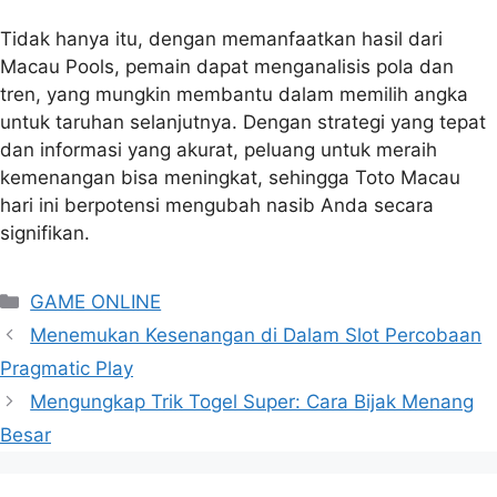
Tidak hanya itu, dengan memanfaatkan hasil dari
Macau Pools, pemain dapat menganalisis pola dan
tren, yang mungkin membantu dalam memilih angka
untuk taruhan selanjutnya. Dengan strategi yang tepat
dan informasi yang akurat, peluang untuk meraih
kemenangan bisa meningkat, sehingga Toto Macau
hari ini berpotensi mengubah nasib Anda secara
signifikan.
Categories
GAME ONLINE
Menemukan Kesenangan di Dalam Slot Percobaan
Pragmatic Play
Mengungkap Trik Togel Super: Cara Bijak Menang
Besar