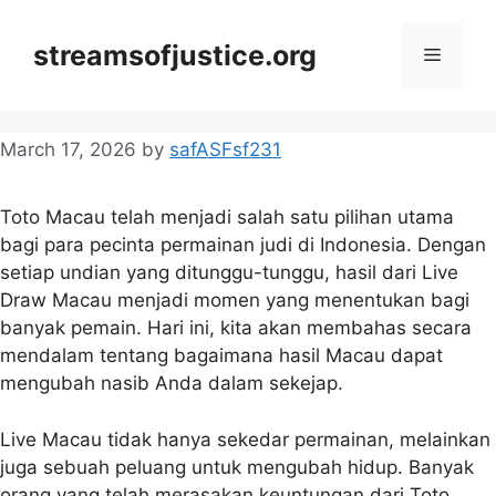
Skip
to
streamsofjustice.org
Menu
content
March 17, 2026
by
safASFsf231
Toto Macau telah menjadi salah satu pilihan utama
bagi para pecinta permainan judi di Indonesia. Dengan
setiap undian yang ditunggu-tunggu, hasil dari Live
Draw Macau menjadi momen yang menentukan bagi
banyak pemain. Hari ini, kita akan membahas secara
mendalam tentang bagaimana hasil Macau dapat
mengubah nasib Anda dalam sekejap.
Live Macau tidak hanya sekedar permainan, melainkan
juga sebuah peluang untuk mengubah hidup. Banyak
orang yang telah merasakan keuntungan dari Toto