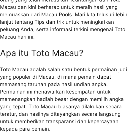
Macau dan kini berharap untuk meraih hasil yang
memuaskan dari Macau Pools. Mari kita telusuri lebih
lanjut tentang Tips dan trik untuk meningkatkan
peluang Anda, serta informasi terkini mengenai Toto
Macau hari ini.
Apa itu Toto Macau?
Toto Macau adalah salah satu bentuk permainan judi
yang populer di Macau, di mana pemain dapat
memasang taruhan pada hasil undian angka.
Permainan ini menawarkan kesempatan untuk
memenangkan hadiah besar dengan memilih angka
yang tepat. Toto Macau biasanya dilakukan secara
teratur, dan hasilnya ditayangkan secara langsung
untuk memberikan transparansi dan kepercayaan
kepada para pemain.