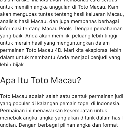
untuk memilih angka unggulan di Toto Macau. Kami
akan mengupas tuntas tentang hasil keluaran Macau,
analisis hasil Macau, dan juga membahas berbagai
informasi tentang Macau Pools. Dengan pemahaman
yang baik, Anda akan memiliki peluang lebih tinggi
untuk meraih hasil yang menguntungkan dalam
permainan Toto Macau 4D. Mari kita eksplorasi lebih
dalam untuk membantu Anda menjadi penjudi yang
lebih bijak.
Apa Itu Toto Macau?
Toto Macau adalah salah satu bentuk permainan judi
yang populer di kalangan pemain togel di Indonesia.
Permainan ini menawarkan kesempatan untuk
menebak angka-angka yang akan ditarik dalam hasil
undian. Dengan berbagai pilihan angka dan format