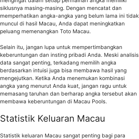
mengingat dalam setiap permainan angka memiliki
siklusnya masing-masing. Dengan mencatat dan
memperhatikan angka-angka yang belum lama ini tidak
muncul di hasil Macau, Anda dapat meningkatkan
peluang memenangkan Toto Macau.
Selain itu, jangan lupa untuk mempertimbangkan
keberuntungan dan insting pribadi Anda. Meski analisis
data sangat penting, terkadang memilih angka
berdasarkan intuisi juga bisa membawa hasil yang
mengejutkan. Ketika Anda menemukan kombinasi
angka yang menurut Anda kuat, jangan ragu untuk
memasang taruhan dan berharap angka tersebut akan
membawa keberuntungan di Macau Pools.
Statistik Keluaran Macau
Statistik keluaran Macau sangat penting bagi para