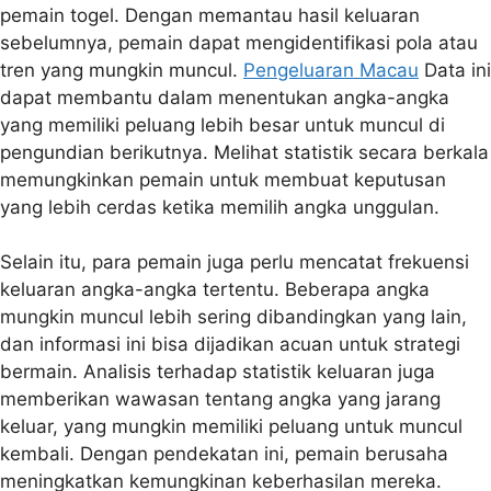
pemain togel. Dengan memantau hasil keluaran
sebelumnya, pemain dapat mengidentifikasi pola atau
tren yang mungkin muncul.
Pengeluaran Macau
Data ini
dapat membantu dalam menentukan angka-angka
yang memiliki peluang lebih besar untuk muncul di
pengundian berikutnya. Melihat statistik secara berkala
memungkinkan pemain untuk membuat keputusan
yang lebih cerdas ketika memilih angka unggulan.
Selain itu, para pemain juga perlu mencatat frekuensi
keluaran angka-angka tertentu. Beberapa angka
mungkin muncul lebih sering dibandingkan yang lain,
dan informasi ini bisa dijadikan acuan untuk strategi
bermain. Analisis terhadap statistik keluaran juga
memberikan wawasan tentang angka yang jarang
keluar, yang mungkin memiliki peluang untuk muncul
kembali. Dengan pendekatan ini, pemain berusaha
meningkatkan kemungkinan keberhasilan mereka.