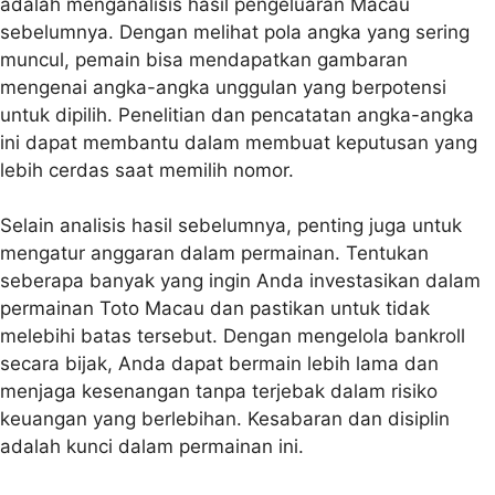
adalah menganalisis hasil pengeluaran Macau
sebelumnya. Dengan melihat pola angka yang sering
muncul, pemain bisa mendapatkan gambaran
mengenai angka-angka unggulan yang berpotensi
untuk dipilih. Penelitian dan pencatatan angka-angka
ini dapat membantu dalam membuat keputusan yang
lebih cerdas saat memilih nomor.
Selain analisis hasil sebelumnya, penting juga untuk
mengatur anggaran dalam permainan. Tentukan
seberapa banyak yang ingin Anda investasikan dalam
permainan Toto Macau dan pastikan untuk tidak
melebihi batas tersebut. Dengan mengelola bankroll
secara bijak, Anda dapat bermain lebih lama dan
menjaga kesenangan tanpa terjebak dalam risiko
keuangan yang berlebihan. Kesabaran dan disiplin
adalah kunci dalam permainan ini.