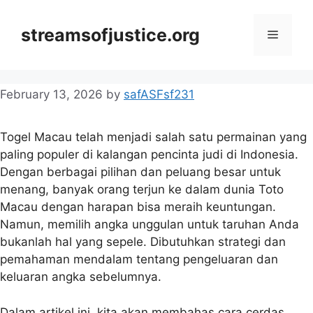
Skip
to
streamsofjustice.org
Menu
content
February 13, 2026
by
safASFsf231
Togel Macau telah menjadi salah satu permainan yang
paling populer di kalangan pencinta judi di Indonesia.
Dengan berbagai pilihan dan peluang besar untuk
menang, banyak orang terjun ke dalam dunia Toto
Macau dengan harapan bisa meraih keuntungan.
Namun, memilih angka unggulan untuk taruhan Anda
bukanlah hal yang sepele. Dibutuhkan strategi dan
pemahaman mendalam tentang pengeluaran dan
keluaran angka sebelumnya.
Dalam artikel ini, kita akan membahas cara cerdas