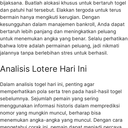
bijaksana. Buatlah alokasi khusus untuk bertaruh togel
dan patuhi hal tersebut. Elakkan tergoda untuk terus
bermain hanya mengikuti kerugian. Dengan
kesungguhan dalam manajemen bankroll, Anda dapat
bertaruh lebih panjang dan meningkatkan peluang
untuk menemukan angka yang benar. Selalu perhatikan
bahwa lotre adalah permainan peluang, jadi nikmati
jalannya tanpa berlebihan stres untuk berhasil.
Analisis Lotere Hari Ini
Dalam analisis togel hari ini, penting agar
memperhatikan pola serta tren pada hasil-hasil togel
sebelumnya. Sejumlah pemain yang sering
menggunakan informasi historis dalam memprediksi
nomor yang mungkin muncul, berharap bisa
menemukan angka-angka yang muncul. Dengan cara
mengetahui corak ini, pemain dapat menjadi percaya