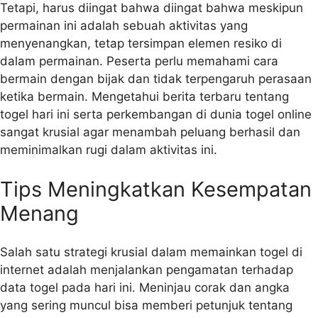
Tetapi, harus diingat bahwa diingat bahwa meskipun
permainan ini adalah sebuah aktivitas yang
menyenangkan, tetap tersimpan elemen resiko di
dalam permainan. Peserta perlu memahami cara
bermain dengan bijak dan tidak terpengaruh perasaan
ketika bermain. Mengetahui berita terbaru tentang
togel hari ini serta perkembangan di dunia togel online
sangat krusial agar menambah peluang berhasil dan
meminimalkan rugi dalam aktivitas ini.
Tips Meningkatkan Kesempatan
Menang
Salah satu strategi krusial dalam memainkan togel di
internet adalah menjalankan pengamatan terhadap
data togel pada hari ini. Meninjau corak dan angka
yang sering muncul bisa memberi petunjuk tentang