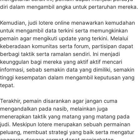
diri dalam mengambil angka untuk pertaruhan mereka.
Kemudian, judi lotere online menawarkan kemudahan
untuk mengambil data terkini serta memungkinkan
pemain agar mengikuti update yang terkini. Melalui
keberadaan komunitas serta forum, partisipan dapat
berbagi taktik serta ramalan sendiri. Ini menjadi
keunggulan bagi mereka yang aktif aktif mencari
informasi, sebab semakin data yang dimiliki, semakin
tinggi kesempatan dalam mengambil keputusan yang
tepat.
Terakhir, pemain disarankan agar jangan cuma
mengandalkan pada nasib, melainkan juga
menerapkan taktik yang matang yang matang pada
judi. Meskipun lotere merupakan sebuah permainan
peluang, membuat strategi yang baik serta mengatur