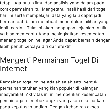
tetapi juga butuh ilmu dan analisis yang dalam pada
corak permainan itu. Mengetahui hasil hasil dari togel
hari ini serta mempelajari data yang lalu dapat jadi
bermanfaat dalam membuat menentukan pilihan yang
lebih cerdas. Teks ini akan mengupas sejumlah taktik
yg bisa membantu Anda meningkatkan kesempatan
menang togel online, agar Anda dapat bermain dengan
lebih penuh percaya diri dan efektif.
Mengerti Permainan Togel Di
Internet
Permainan togel online adalah salah satu bentuk
permainan taruhan yang kian populer di kalangan
masyarakat. Aktivitas ini ini memberikan kesempatan
pemain agar menebak angka yang akan dikeluarkan
pada keputusan undian. Dengan kehadiran akses