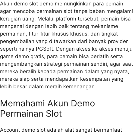
Akun demo slot demo memungkinkan para pemain
agar mencoba permainan slot tanpa beban mengalami
kerugian uang. Melalui platform tersebut, pemain bisa
mengenal dengan lebih baik tentang mekanisme
permainan, fitur-fitur khusus khusus, dan tingkat
pengembalian yang ditawarkan dari banyak provider
seperti halnya PGSoft. Dengan akses ke akses menuju
game demo gratis, para pemain bisa berlatih serta
mengembangkan strategi permainan sendiri, agar saat
mereka beralih kepada permainan dalam yang nyata,
mereka siap serta mendapatkan kesempatan yang
lebih besar dalam meraih kemenangan.
Memahami Akun Demo
Permainan Slot
Account demo slot adalah alat sangat bermanfaat