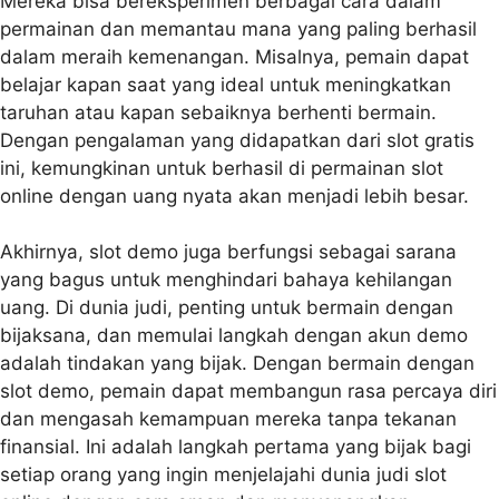
Mereka bisa bereksperimen berbagai cara dalam
permainan dan memantau mana yang paling berhasil
dalam meraih kemenangan. Misalnya, pemain dapat
belajar kapan saat yang ideal untuk meningkatkan
taruhan atau kapan sebaiknya berhenti bermain.
Dengan pengalaman yang didapatkan dari slot gratis
ini, kemungkinan untuk berhasil di permainan slot
online dengan uang nyata akan menjadi lebih besar.
Akhirnya, slot demo juga berfungsi sebagai sarana
yang bagus untuk menghindari bahaya kehilangan
uang. Di dunia judi, penting untuk bermain dengan
bijaksana, dan memulai langkah dengan akun demo
adalah tindakan yang bijak. Dengan bermain dengan
slot demo, pemain dapat membangun rasa percaya diri
dan mengasah kemampuan mereka tanpa tekanan
finansial. Ini adalah langkah pertama yang bijak bagi
setiap orang yang ingin menjelajahi dunia judi slot