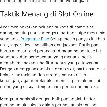
online dengan cara aman dan menyenangkan.
Taktik Menang di Slot Online
Agar meningkatkan peluang sukses di game slot
daring, penting untuk mengerti berbagai tipe mesin slot
yang ada.
Pragmatic Play
Setiap mesin punya ciri khas
unik, seperti level volatilitas dan jackpot. Partisipan
harus mencari-cari perangkat dengan persentase hit
yang baik dan pembayaran yang menarik, serta
memahami mekanisme fitur bonus yang ditawarkan.
Dengan menggunakan akun demo slot, partisipan bisa
belajar mekanisme dan strategi secara risiko
keuangan, agar mereka bisa memilih permainan slot
online yang sesuai dengan cara permainan mereka.
Mengatur bankroll dengan baik pun adalah faktor
penting untuk sukses dalam permainan slot online.