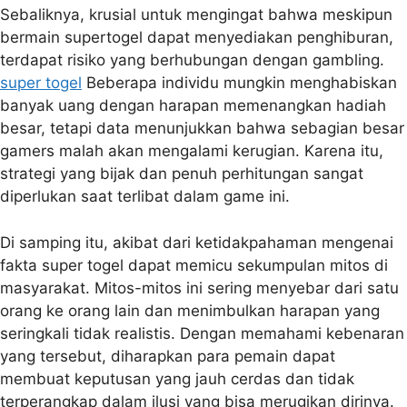
Sebaliknya, krusial untuk mengingat bahwa meskipun
bermain supertogel dapat menyediakan penghiburan,
terdapat risiko yang berhubungan dengan gambling.
super togel
Beberapa individu mungkin menghabiskan
banyak uang dengan harapan memenangkan hadiah
besar, tetapi data menunjukkan bahwa sebagian besar
gamers malah akan mengalami kerugian. Karena itu,
strategi yang bijak dan penuh perhitungan sangat
diperlukan saat terlibat dalam game ini.
Di samping itu, akibat dari ketidakpahaman mengenai
fakta super togel dapat memicu sekumpulan mitos di
masyarakat. Mitos-mitos ini sering menyebar dari satu
orang ke orang lain dan menimbulkan harapan yang
seringkali tidak realistis. Dengan memahami kebenaran
yang tersebut, diharapkan para pemain dapat
membuat keputusan yang jauh cerdas dan tidak
terperangkap dalam ilusi yang bisa merugikan dirinya.