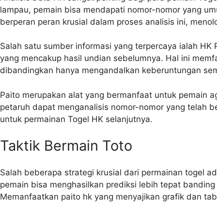
lampau, pemain bisa mendapati nomor-nomor yang umum
berperan peran krusial dalam proses analisis ini, men
Salah satu sumber informasi yang terpercaya ialah HK 
yang mencakup hasil undian sebelumnya. Hal ini memfa
dibandingkan hanya mengandalkan keberuntungan se
Paito merupakan alat yang bermanfaat untuk pemain a
petaruh dapat menganalisis nomor-nomor yang telah be
untuk permainan Togel HK selanjutnya.
Taktik Bermain Toto
Salah beberapa strategi krusial dari permainan togel 
pemain bisa menghasilkan prediksi lebih tepat banding y
Memanfaatkan paito hk yang menyajikan grafik dan ta