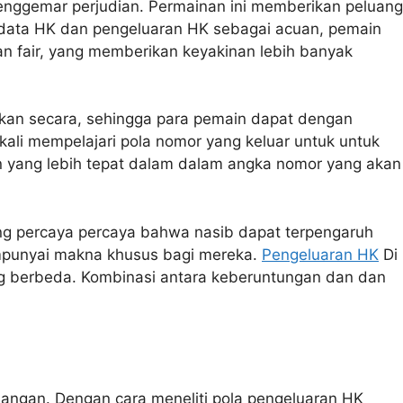
penggemar perjudian. Permainan ini memberikan peluang
data HK dan pengeluaran HK sebagai acuan, pemain
n fair, yang memberikan keyakinan lebih banyak
ikan secara, sehingga para pemain dapat dengan
ali mempelajari pola nomor yang keluar untuk untuk
yang lebih tepat dalam dalam angka nomor yang akan
ang percaya percaya bahwa nasib dapat terpengaruh
empunyai makna khusus bagi mereka.
Pengeluaran HK
Di
ng berbeda. Kombinasi antara keberuntungan dan dan
nangan. Dengan cara meneliti pola pengeluaran HK