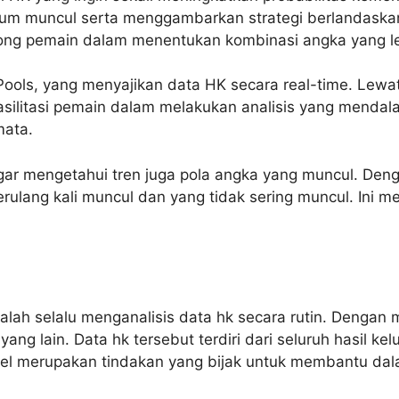
 muncul serta menggambarkan strategi berlandaskan in
olong pemain dalam menentukan kombinasi angka yang le
Pools, yang menyajikan data HK secara real-time. Lewa
silitasi pemain dalam melakukan analisis yang mendala
mata.
gar mengetahui tren juga pola angka yang muncul. Den
rulang kali muncul dan yang tidak sering muncul. Ini 
adalah selalu menganalisis data hk secara rutin. Denga
ang lain. Data hk tersebut terdiri dari seluruh hasil ke
bel merupakan tindakan yang bijak untuk membantu da