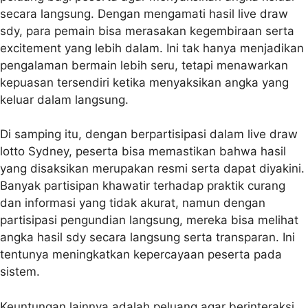
secara langsung. Dengan mengamati hasil live draw
sdy, para pemain bisa merasakan kegembiraan serta
excitement yang lebih dalam. Ini tak hanya menjadikan
pengalaman bermain lebih seru, tetapi menawarkan
kepuasan tersendiri ketika menyaksikan angka yang
keluar dalam langsung.
Di samping itu, dengan berpartisipasi dalam live draw
lotto Sydney, peserta bisa memastikan bahwa hasil
yang disaksikan merupakan resmi serta dapat diyakini.
Banyak partisipan khawatir terhadap praktik curang
dan informasi yang tidak akurat, namun dengan
partisipasi pengundian langsung, mereka bisa melihat
angka hasil sdy secara langsung serta transparan. Ini
tentunya meningkatkan kepercayaan peserta pada
sistem.
Keuntungan lainnya adalah peluang agar berinteraksi