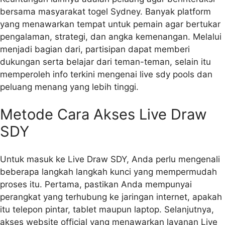
bersama masyarakat togel Sydney. Banyak platform
yang menawarkan tempat untuk pemain agar bertukar
pengalaman, strategi, dan angka kemenangan. Melalui
menjadi bagian dari, partisipan dapat memberi
dukungan serta belajar dari teman-teman, selain itu
memperoleh info terkini mengenai live sdy pools dan
peluang menang yang lebih tinggi.
Metode Cara Akses Live Draw
SDY
Untuk masuk ke Live Draw SDY, Anda perlu mengenali
beberapa langkah langkah kunci yang mempermudah
proses itu. Pertama, pastikan Anda mempunyai
perangkat yang terhubung ke jaringan internet, apakah
itu telepon pintar, tablet maupun laptop. Selanjutnya,
akses website official yang menawarkan layanan Live